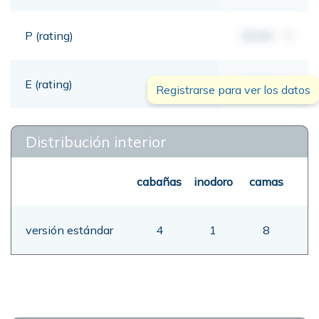
P (rating)
00,00
mt
E (rating)
00,00
mt
Registrarse para ver los datos
Distribución interior
cabañas
inodoro
camas
versión estándar
4
1
8