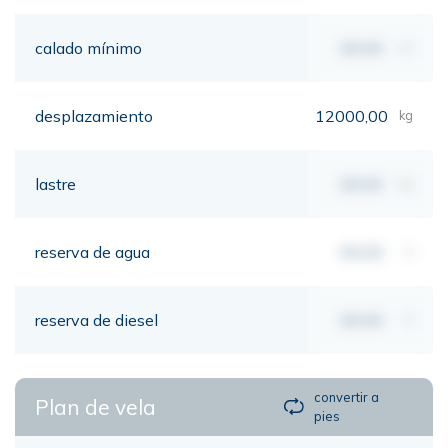
calado mínimo
00,00
mt
desplazamiento
12000,00
kg
lastre
00,00
kg
reserva de agua
00,00
lt
reserva de diesel
00,00
lt
convertir a
Plan de vela
pies