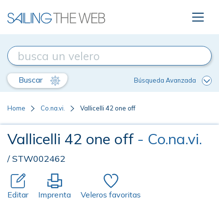
Buscar
Búsqueda Avanzada
Home
Co.na.vi.
Vallicelli 42 one off
Vallicelli 42 one off
- Co.na.vi.
/ STW002462
Editar
Imprenta
Veleros favoritas