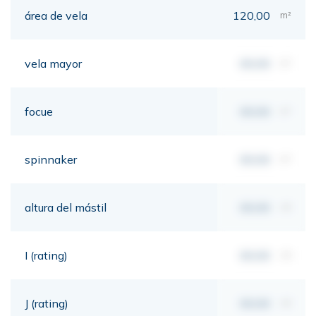
área de vela
120,00
m²
vela mayor
00,00
m²
focue
00,00
m²
spinnaker
00,00
m²
altura del mástil
00,00
mt
I (rating)
00,00
mt
J (rating)
00,00
mt