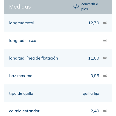
convertir a
Medidas
pies
longitud total
12,70
mt
longitud casco
mt
longitud línea de flotación
11,00
mt
haz máximo
3,85
mt
tipo de quilla
quilla fija
calado estándar
2,40
mt