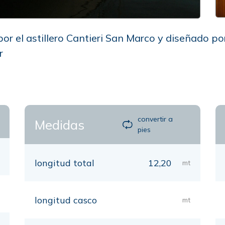
por el astillero Cantieri San Marco y diseñado por 
r
convertir a
Medidas
pies
longitud total
12,20
mt
longitud casco
mt