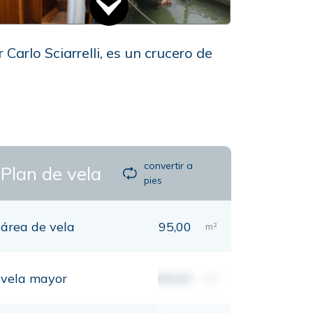
Carlo Sciarrelli, es un crucero de
convertir a
Plan de vela
pies
área de vela
95,00
m²
vela mayor
00,00
m²