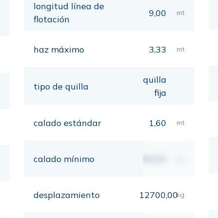
longitud línea de
9,00
mt
flotación
haz máximo
3,33
mt
quilla
tipo de quilla
fija
calado estándar
1,60
mt
calado mínimo
00,00
mt
desplazamiento
12700,00
kg