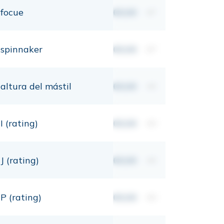
focue
00,00
m²
spinnaker
00,00
m²
altura del mástil
00,00
mt
I (rating)
00,00
mt
J (rating)
00,00
mt
P (rating)
00,00
mt