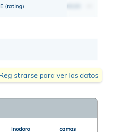
E (rating)
00,00
mt
Registrarse para ver los datos
inodoro
camas