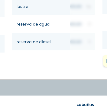
lastre
00,00
kg
reserva de agua
00,00
lt
reserva de diesel
00,00
lt
cabañas