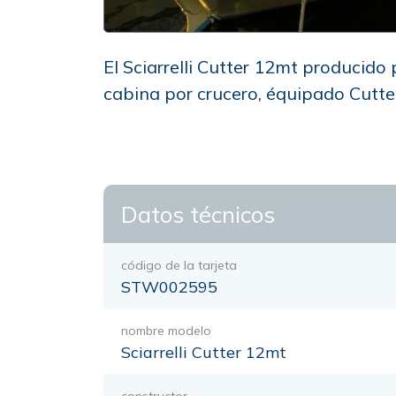
El Sciarrelli Cutter 12mt producido 
cabina por crucero, équipado Cutte
Datos técnicos
código de la tarjeta
STW002595
nombre modelo
Sciarrelli Cutter 12mt