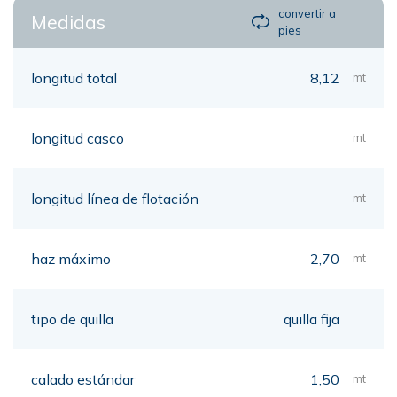
convertir a
Medidas
pies
longitud total
8,12
mt
longitud casco
mt
longitud línea de flotación
mt
haz máximo
2,70
mt
tipo de quilla
quilla fija
calado estándar
1,50
mt