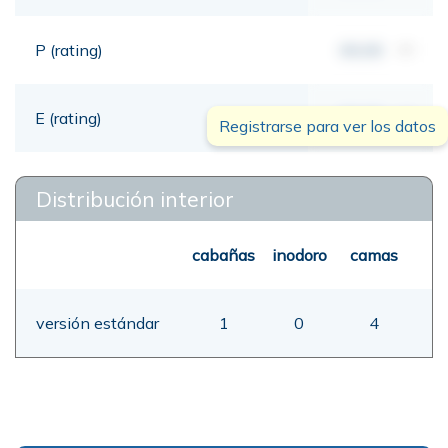
P (rating)
00,00
mt
E (rating)
00,00
mt
Registrarse para ver los datos
Distribución interior
cabañas
inodoro
camas
versión estándar
1
0
4