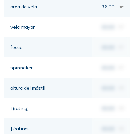
área de vela
36,00
m²
vela mayor
00,00
m²
focue
00,00
m²
spinnaker
00,00
m²
altura del mástil
00,00
mt
I (rating)
00,00
mt
J (rating)
00,00
mt