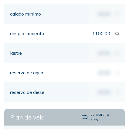
calado mínimo
00,00
mt
desplazamiento
1100,00
kg
lastre
00,00
kg
reserva de agua
00,00
lt
reserva de diesel
00,00
lt
convertir a
Plan de vela
pies