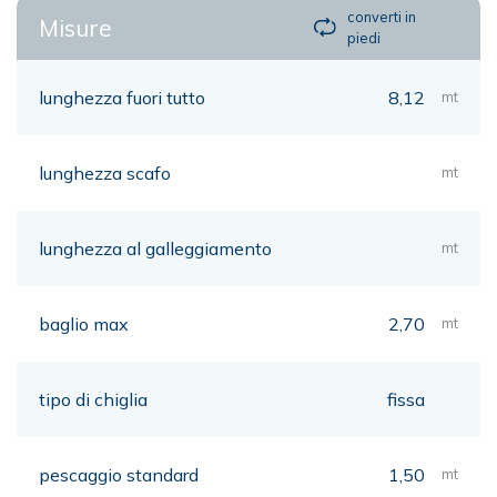
converti in
Misure
piedi
lunghezza fuori tutto
8,12
mt
lunghezza scafo
mt
lunghezza al galleggiamento
mt
baglio max
2,70
mt
tipo di chiglia
fissa
pescaggio standard
1,50
mt