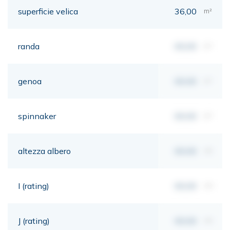
superficie velica
36,00
m²
randa
00,00
m²
genoa
00,00
m²
spinnaker
00,00
m²
altezza albero
00,00
mt
I (rating)
00,00
mt
J (rating)
00,00
mt