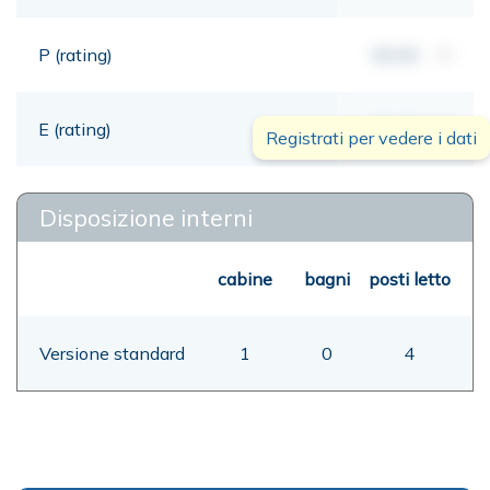
P (rating)
00,00
mt
E (rating)
00,00
mt
Registrati per vedere i dati
Disposizione interni
cabine
bagni
posti letto
Versione standard
1
0
4