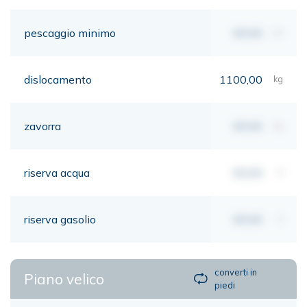
pescaggio minimo
00,00
mt
dislocamento
1100,00
kg
zavorra
00,00
kg
riserva acqua
00,00
lt
riserva gasolio
00,00
lt
converti in
Piano velico
piedi