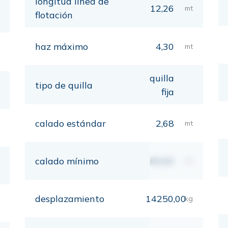
longitud línea de
12,26
mt
flotación
haz máximo
4,30
mt
quilla
tipo de quilla
fija
calado estándar
2,68
mt
calado mínimo
00,00
mt
desplazamiento
14250,00
kg