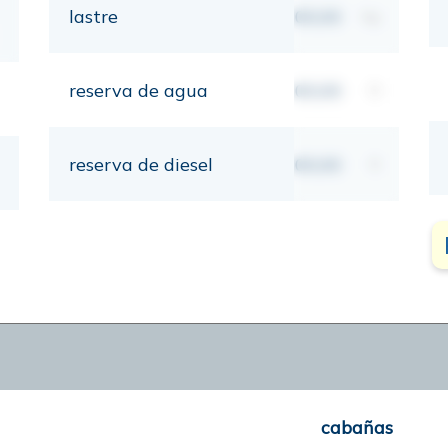
lastre
00,00
kg
reserva de agua
00,00
lt
reserva de diesel
00,00
lt
cabañas