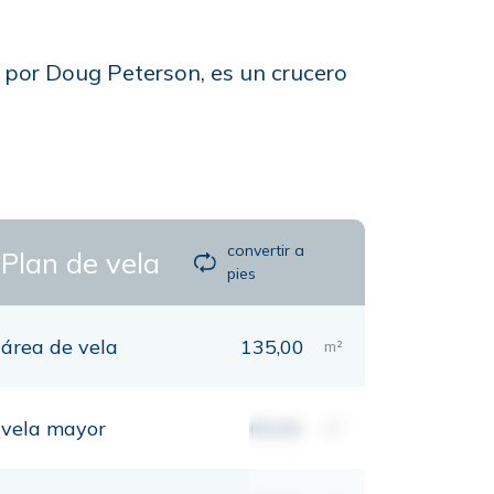
o por Doug Peterson, es un crucero
convertir a
Plan de vela
pies
área de vela
135,00
m²
vela mayor
00,00
m²