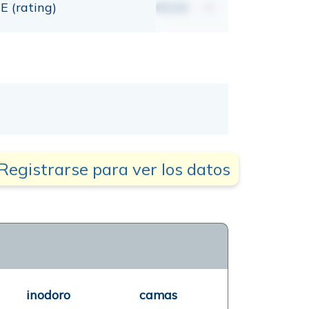
E (rating)
00,00
mt
Registrarse para ver los datos
inodoro
camas