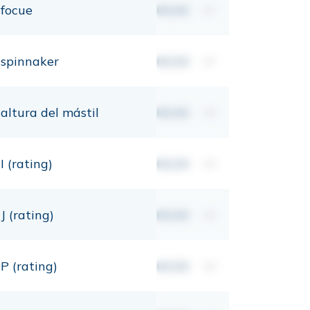
focue
00,00
m²
spinnaker
00,00
m²
altura del mástil
00,00
mt
I (rating)
00,00
mt
J (rating)
00,00
mt
P (rating)
00,00
mt