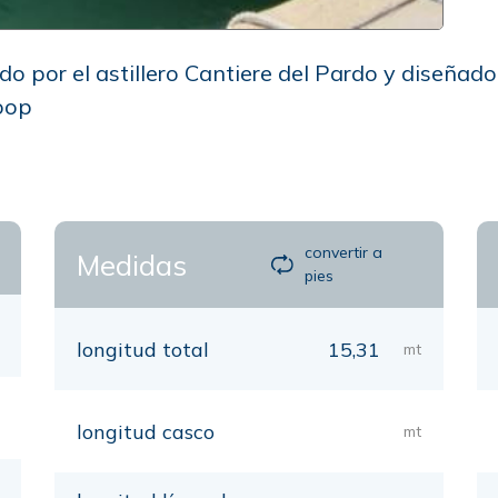
do por el astillero Cantiere del Pardo y diseñad
oop
convertir a
Medidas
pies
longitud total
15,31
mt
longitud casco
mt