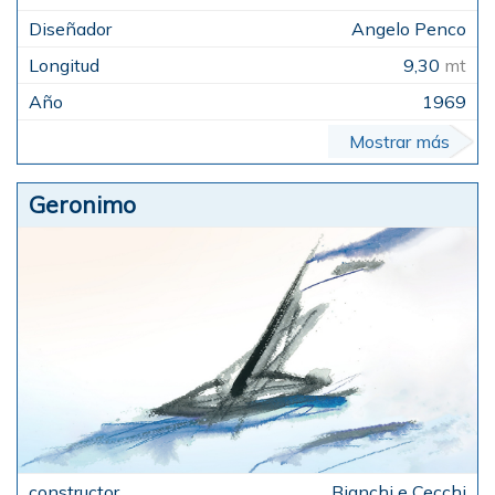
Angelo Penco
9,30
mt
1969
Mostrar más
Geronimo
Bianchi e Cecchi