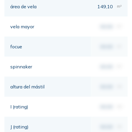
área de vela
149,10
m²
vela mayor
00,00
m²
focue
00,00
m²
spinnaker
00,00
m²
altura del mástil
00,00
mt
I (rating)
00,00
mt
J (rating)
00,00
mt