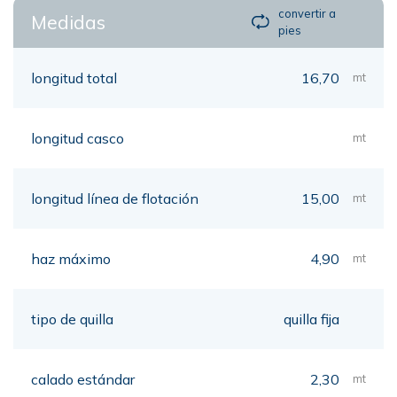
convertir a
Medidas
pies
longitud total
16,70
mt
longitud casco
mt
longitud línea de flotación
15,00
mt
haz máximo
4,90
mt
tipo de quilla
quilla fija
calado estándar
2,30
mt