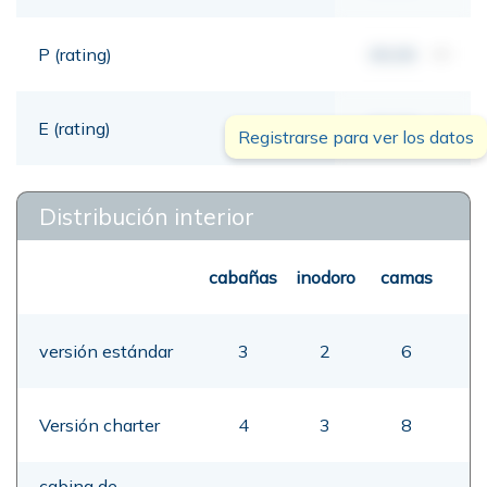
P (rating)
00,00
mt
E (rating)
00,00
mt
Registrarse para ver los datos
Distribución interior
cabañas
inodoro
camas
versión estándar
3
2
6
Versión charter
4
3
8
cabina de