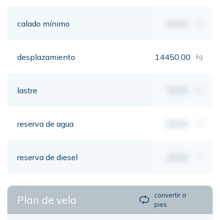
calado mínimo
00,00
mt
desplazamiento
14450,00
kg
lastre
00,00
kg
reserva de agua
00,00
lt
reserva de diesel
00,00
lt
convertir a
Plan de vela
pies