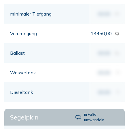
minimaler Tiefgang
00,00
mt
Verdrängung
14450,00
kg
Ballast
00,00
kg
Wassertank
00,00
lt
Dieseltank
00,00
lt
in Füße
Segelplan
umwandeln