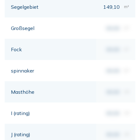
Segelgebiet
149,10
m²
Großsegel
00,00
m²
Fock
00,00
m²
spinnaker
00,00
m²
Masthöhe
00,00
mt
I (rating)
00,00
mt
J (rating)
00,00
mt