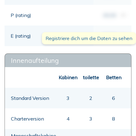
P (rating)
00,00
mt
E (rating)
00,00
mt
Registriere dich um die Daten zu sehen
Innenaufteilung
Kabinen
toilette
Betten
Standard Version
3
2
6
Charterversion
4
3
8
Mannschaftskabine