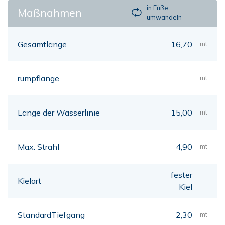
in Füße
Maßnahmen
umwandeln
Gesamtlänge
16,70
mt
rumpflänge
mt
Länge der Wasserlinie
15,00
mt
Max. Strahl
4,90
mt
fester
Kielart
Kiel
StandardTiefgang
2,30
mt