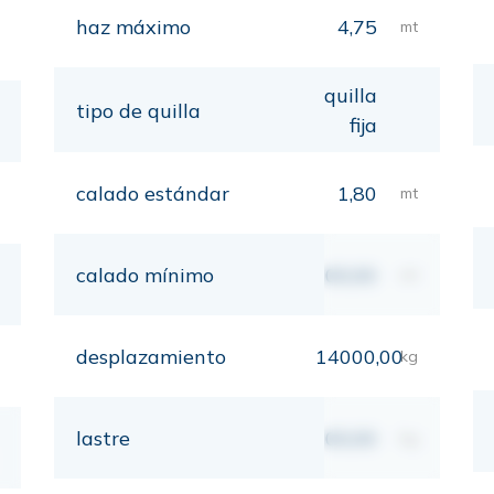
haz máximo
4,75
mt
quilla
tipo de quilla
fija
calado estándar
1,80
mt
calado mínimo
00,00
mt
desplazamiento
14000,00
kg
lastre
00,00
kg