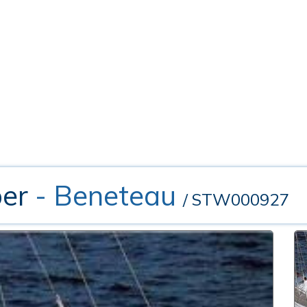
per
- Beneteau
/ STW000927