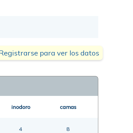
Registrarse para ver los datos
inodoro
camas
4
8