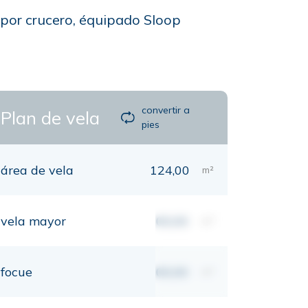
a por crucero, équipado Sloop
convertir a
Plan de vela
pies
área de vela
124,00
m²
vela mayor
00,00
m²
focue
00,00
m²