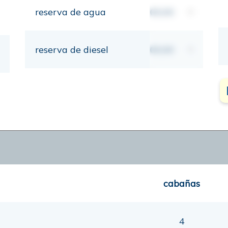
reserva de agua
00,00
lt
reserva de diesel
00,00
lt
cabañas
4