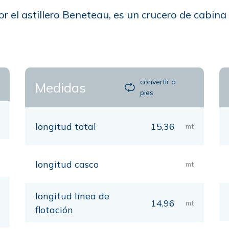
r el astillero Beneteau, es un crucero de cabin
convertir a
Medidas
pies
longitud total
15,36
mt
longitud casco
mt
longitud línea de
14,96
mt
flotación