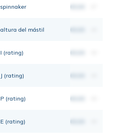
spinnaker
00,00
m²
altura del mástil
00,00
mt
I (rating)
00,00
mt
J (rating)
00,00
mt
P (rating)
00,00
mt
E (rating)
00,00
mt