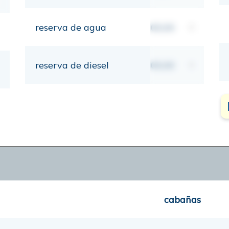
reserva de agua
00,00
lt
reserva de diesel
00,00
lt
cabañas