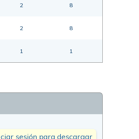
2
8
2
8
1
1
iciar sesión para descargar