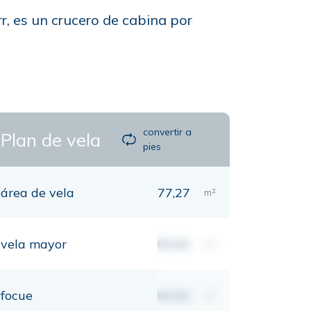
r, es un crucero de cabina por
convertir a
Plan de vela
pies
área de vela
77,27
m²
vela mayor
00,00
m²
focue
00,00
m²