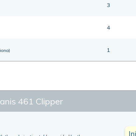
3
4
1
ciona)
is 461 Clipper
In