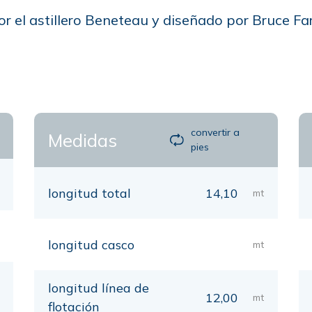
r el astillero Beneteau y diseñado por Bruce Far
convertir a
Medidas
pies
longitud total
14,10
mt
longitud casco
mt
longitud línea de
12,00
mt
flotación