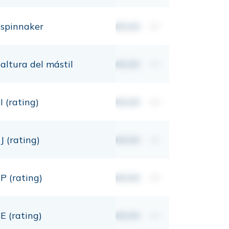
spinnaker
00,00
m²
altura del mástil
00,00
mt
I (rating)
00,00
mt
J (rating)
00,00
mt
P (rating)
00,00
mt
E (rating)
00,00
mt