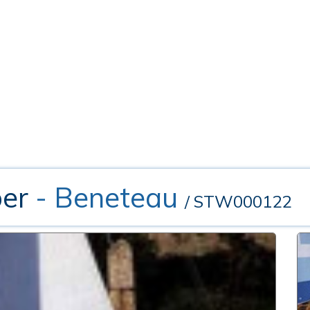
per
- Beneteau
/ STW000122