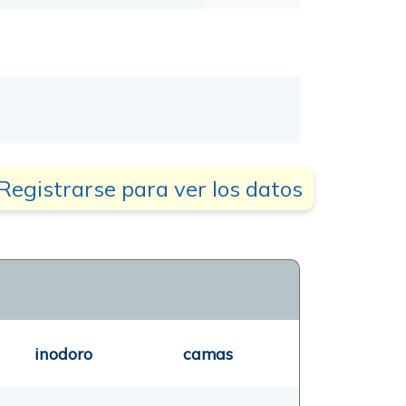
Registrarse para ver los datos
inodoro
camas