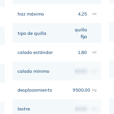
haz máximo
4,25
mt
quilla
tipo de quilla
fija
calado estándar
1,80
mt
calado mínimo
00,00
mt
desplazamiento
9500,00
kg
lastre
00,00
kg