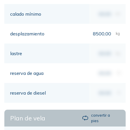
calado mínimo
00,00
mt
desplazamiento
8500,00
kg
lastre
00,00
kg
reserva de agua
00,00
lt
reserva de diesel
00,00
lt
convertir a
Plan de vela
pies