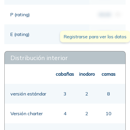
P (rating)
00,00
mt
E (rating)
00,00
mt
Registrarse para ver los datos
Distribución interior
cabañas
inodoro
camas
versión estándar
3
2
8
Versión charter
4
2
10