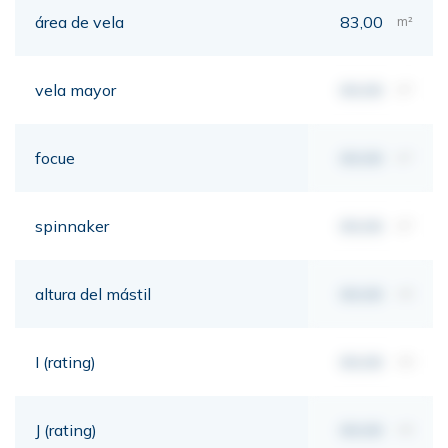
área de vela
83,00
m²
vela mayor
00,00
m²
focue
00,00
m²
spinnaker
00,00
m²
altura del mástil
00,00
mt
I (rating)
00,00
mt
J (rating)
00,00
mt