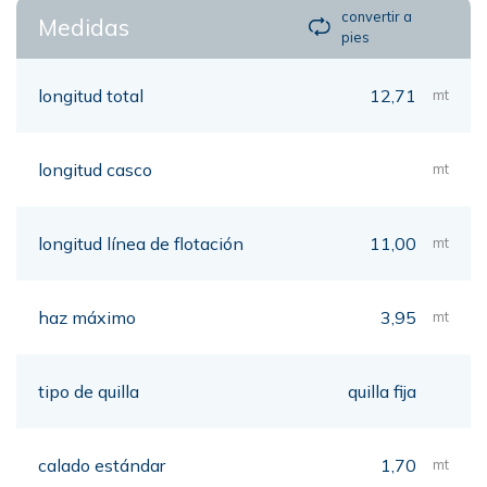
convertir a
Medidas
pies
longitud total
12,71
mt
longitud casco
mt
longitud línea de flotación
11,00
mt
haz máximo
3,95
mt
tipo de quilla
quilla fija
calado estándar
1,70
mt