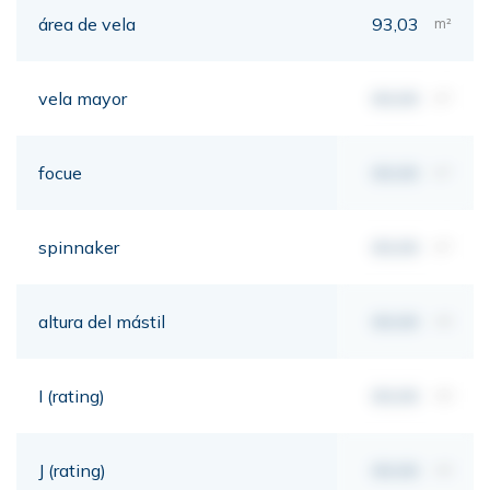
área de vela
93,03
m²
vela mayor
00,00
m²
focue
00,00
m²
spinnaker
00,00
m²
altura del mástil
00,00
mt
I (rating)
00,00
mt
J (rating)
00,00
mt