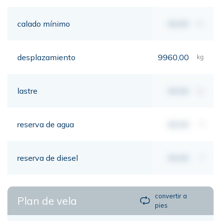
calado mínimo
00,00
mt
desplazamiento
9960,00
kg
lastre
00,00
kg
reserva de agua
00,00
lt
reserva de diesel
00,00
lt
convertir a
Plan de vela
pies