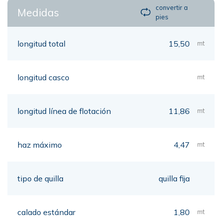
convertir a
Medidas
pies
longitud total
15,50
mt
longitud casco
mt
longitud línea de flotación
11,86
mt
haz máximo
4,47
mt
tipo de quilla
quilla fija
calado estándar
1,80
mt