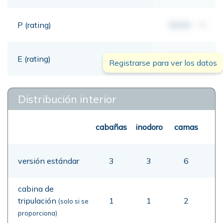
P (rating)
00,00
mt
E (rating)
00,00
mt
Registrarse para ver los datos
Distribución interior
cabañas
inodoro
camas
versión estándar
3
3
6
cabina de
tripulación
1
1
2
(solo si se
proporciona)