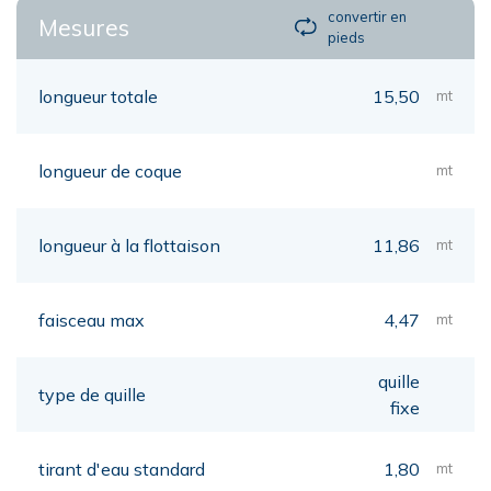
convertir en
Mesures
pieds
longueur totale
15,50
mt
longueur de coque
mt
longueur à la flottaison
11,86
mt
faisceau max
4,47
mt
quille
type de quille
fixe
tirant d'eau standard
1,80
mt