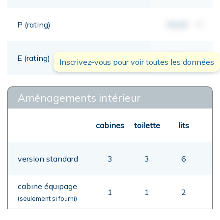
P (rating)
00,00
mt
E (rating)
00,00
mt
Inscrivez-vous pour voir toutes les données
Aménagements intérieur
cabines
toilette
lits
version standard
3
3
6
cabine équipage
1
1
2
(seulement si fourni)