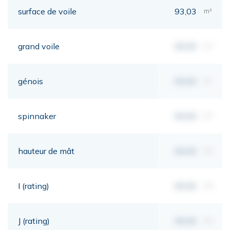
surface de voile
93,03
m²
grand voile
00,00
m²
génois
00,00
m²
spinnaker
00,00
m²
hauteur de mât
00,00
mt
I (rating)
00,00
mt
J (rating)
00,00
mt