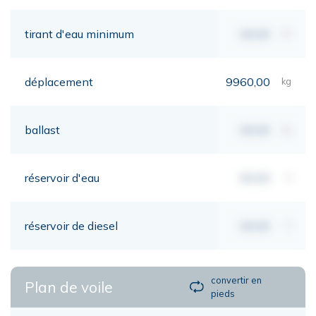
tirant d'eau minimum
00,00
mt
déplacement
9960,00
kg
ballast
00,00
kg
réservoir d'eau
00,00
lt
réservoir de diesel
00,00
lt
convertir en
Plan de voile
pieds