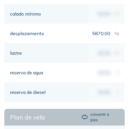
calado mínimo
00,00
mt
desplazamiento
5870,00
kg
lastre
00,00
kg
reserva de agua
00,00
lt
reserva de diesel
00,00
lt
convertir a
Plan de vela
pies