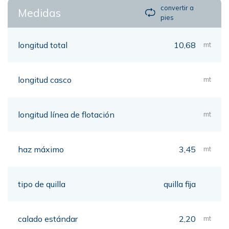
convertir a
Medidas
pies
longitud total
10,68
mt
longitud casco
mt
longitud línea de flotación
mt
haz máximo
3,45
mt
tipo de quilla
quilla fija
calado estándar
2,20
mt