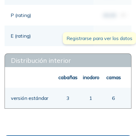
P (rating)
00,00
mt
E (rating)
00,00
mt
Registrarse para ver los datos
Distribución interior
cabañas
inodoro
camas
versión estándar
3
1
6