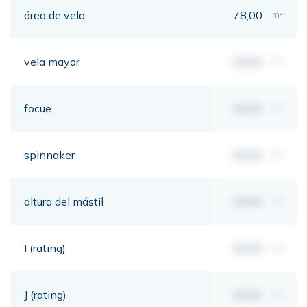
área de vela
78,00
m²
vela mayor
00,00
m²
focue
00,00
m²
spinnaker
00,00
m²
altura del mástil
00,00
mt
I (rating)
00,00
mt
J (rating)
00,00
mt