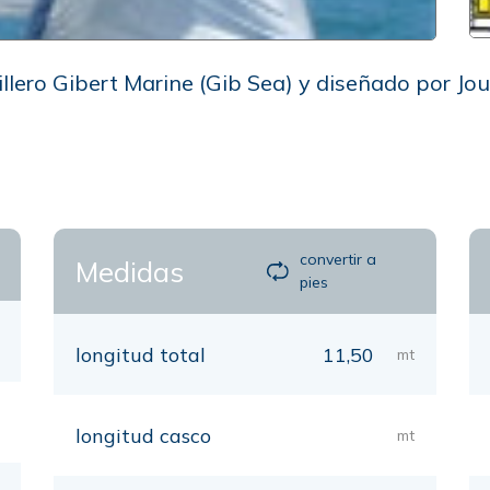
illero Gibert Marine (Gib Sea) y diseñado por Jou
p
convertir a
Medidas
pies
longitud total
11,50
mt
longitud casco
mt