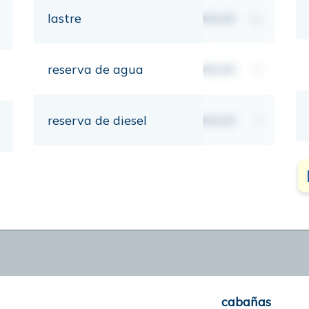
lastre
00,00
kg
reserva de agua
00,00
lt
reserva de diesel
00,00
lt
cabañas