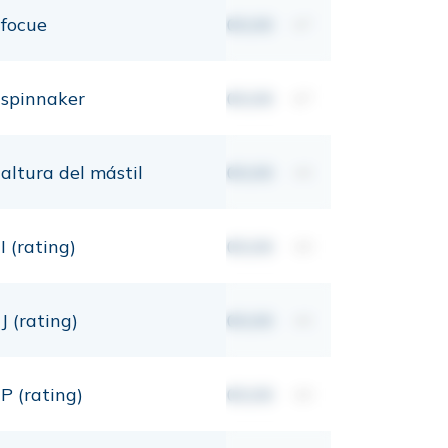
focue
00,00
m²
spinnaker
00,00
m²
altura del mástil
00,00
mt
I (rating)
00,00
mt
J (rating)
00,00
mt
P (rating)
00,00
mt