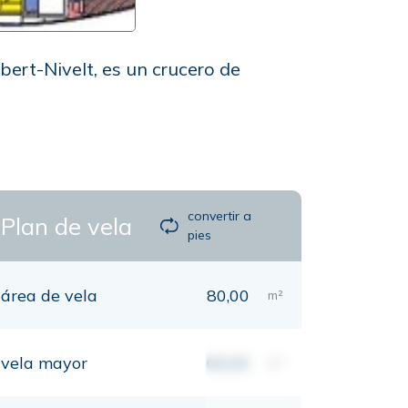
bert-Nivelt, es un crucero de
convertir a
Plan de vela
pies
área de vela
80,00
m²
vela mayor
00,00
m²