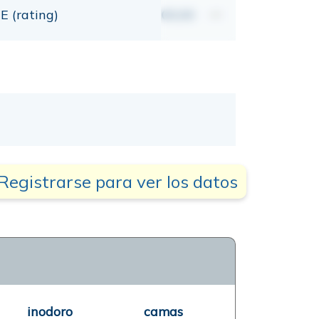
E (rating)
00,00
mt
Registrarse para ver los datos
inodoro
camas