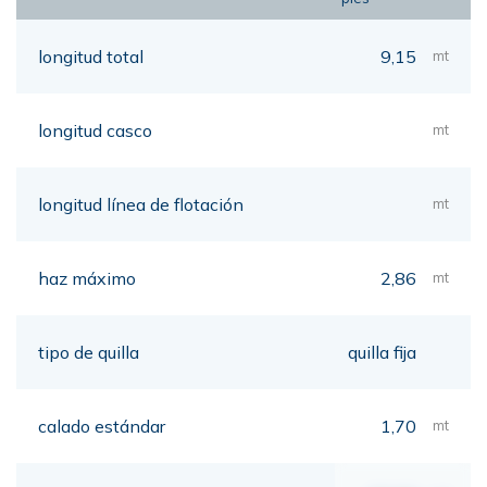
longitud total
9,15
mt
longitud casco
mt
longitud línea de flotación
mt
haz máximo
2,86
mt
tipo de quilla
quilla fija
calado estándar
1,70
mt