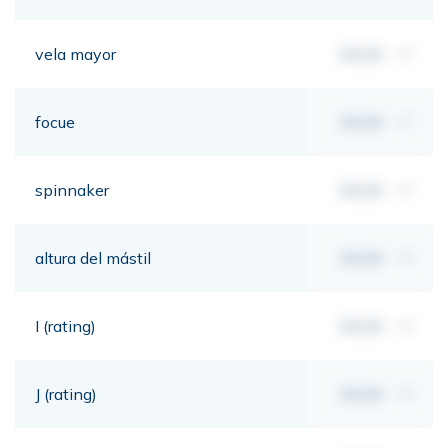
vela mayor
00,00
m²
focue
00,00
m²
spinnaker
00,00
m²
altura del mástil
00,00
mt
I (rating)
00,00
mt
J (rating)
00,00
mt