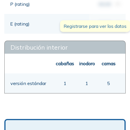
P (rating)
00,00
mt
E (rating)
00,00
mt
Registrarse para ver los datos
Distribución interior
cabañas
inodoro
camas
versión estándar
1
1
5