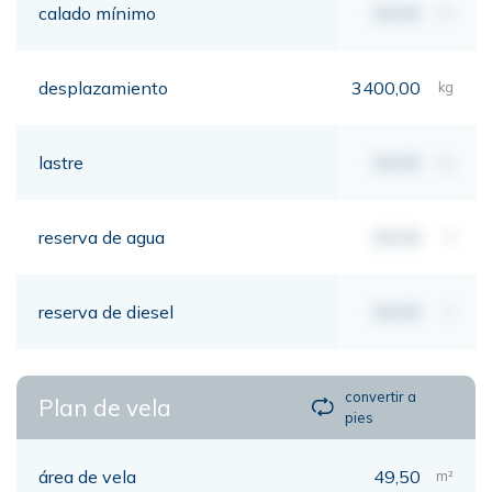
calado mínimo
00,00
mt
desplazamiento
3400,00
kg
lastre
00,00
kg
reserva de agua
00,00
lt
reserva de diesel
00,00
lt
convertir a
Plan de vela
pies
área de vela
49,50
m²