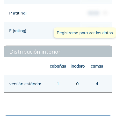
P (rating)
00,00
mt
E (rating)
00,00
mt
Registrarse para ver los datos
Distribución interior
cabañas
inodoro
camas
versión estándar
1
0
4