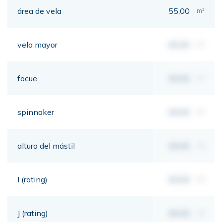
área de vela
55,00
m²
vela mayor
00,00
m²
focue
00,00
m²
spinnaker
00,00
m²
altura del mástil
00,00
mt
I (rating)
00,00
mt
J (rating)
00,00
mt