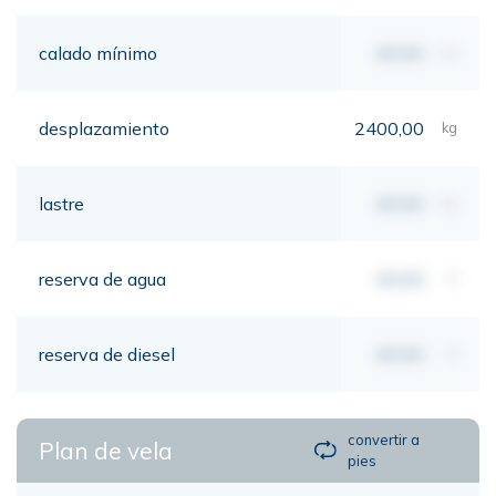
calado mínimo
00,00
mt
desplazamiento
2400,00
kg
lastre
00,00
kg
reserva de agua
00,00
lt
reserva de diesel
00,00
lt
convertir a
Plan de vela
pies