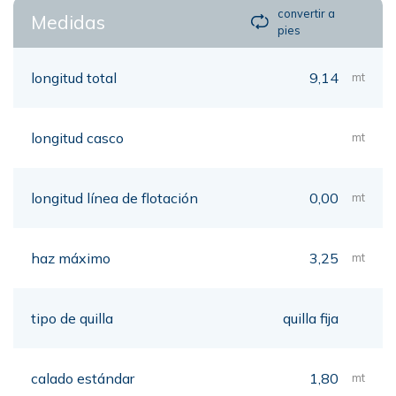
convertir a
Medidas
pies
longitud total
9,14
mt
longitud casco
mt
longitud línea de flotación
0,00
mt
haz máximo
3,25
mt
tipo de quilla
quilla fija
calado estándar
1,80
mt