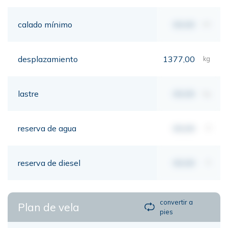
calado mínimo
00,00
mt
desplazamiento
1377,00
kg
lastre
00,00
kg
reserva de agua
00,00
lt
reserva de diesel
00,00
lt
convertir a
Plan de vela
pies