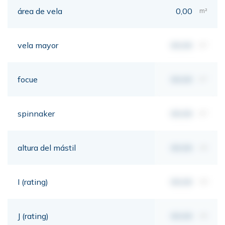
área de vela
0,00
m²
vela mayor
00,00
m²
focue
00,00
m²
spinnaker
00,00
m²
altura del mástil
00,00
mt
I (rating)
00,00
mt
J (rating)
00,00
mt