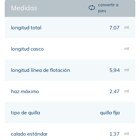
convertir a
Medidas
pies
longitud total
7,07
mt
longitud casco
mt
longitud línea de flotación
5,94
mt
haz máximo
2,47
mt
tipo de quilla
quilla fija
calado estándar
1,37
mt