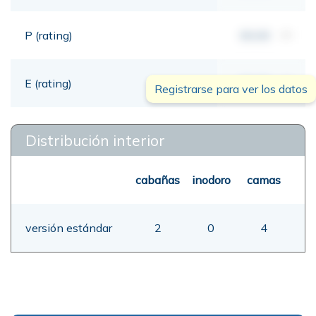
P (rating)
00,00
mt
E (rating)
00,00
mt
Registrarse para ver los datos
Distribución interior
cabañas
inodoro
camas
versión estándar
2
0
4