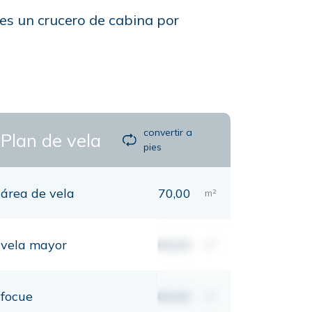
 es un crucero de cabina por
convertir a
Plan de vela
pies
área de vela
70,00
m²
vela mayor
00,00
m²
focue
00,00
m²