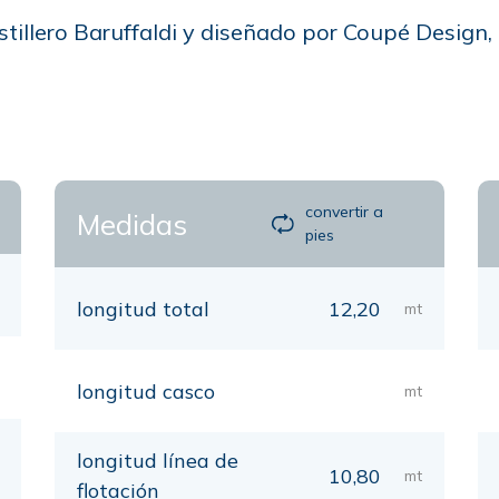
stillero Baruffaldi y diseñado por Coupé Design,
convertir a
Medidas
pies
longitud total
12,20
mt
longitud casco
mt
longitud línea de
10,80
mt
flotación