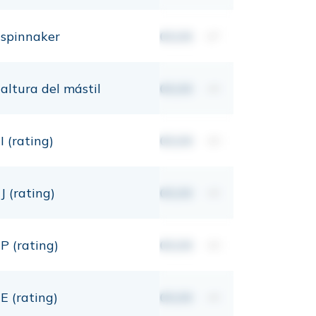
spinnaker
00,00
m²
altura del mástil
00,00
mt
I (rating)
00,00
mt
J (rating)
00,00
mt
P (rating)
00,00
mt
E (rating)
00,00
mt