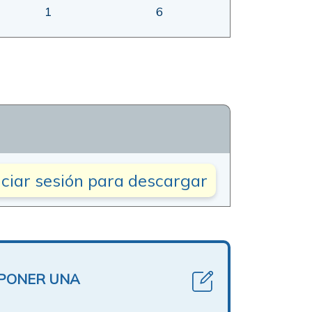
1
6
iciar sesión para descargar
OPONER UNA