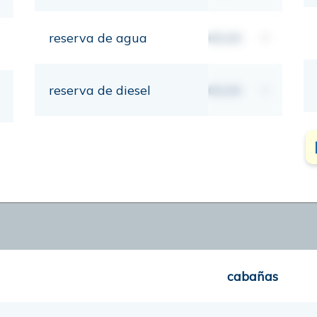
reserva de agua
00,00
lt
reserva de diesel
00,00
lt
cabañas