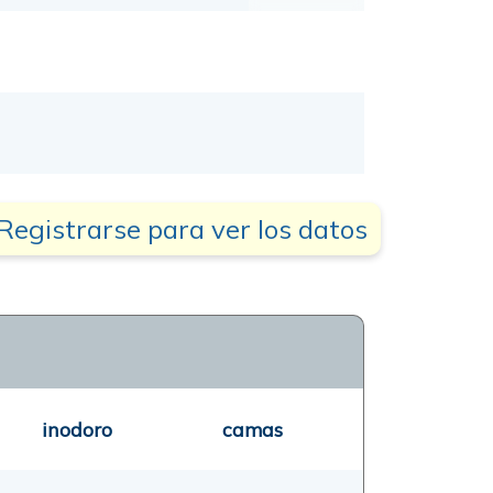
Registrarse para ver los datos
inodoro
camas