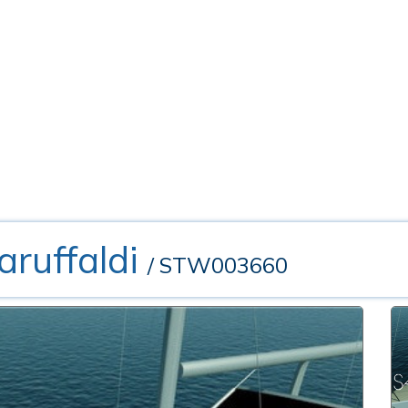
aruffaldi
/ STW003660