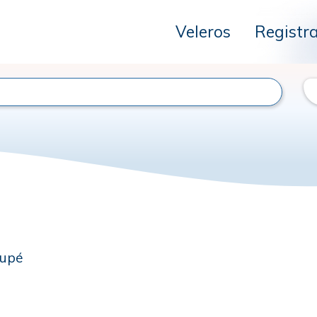
Veleros
Registr
oupé