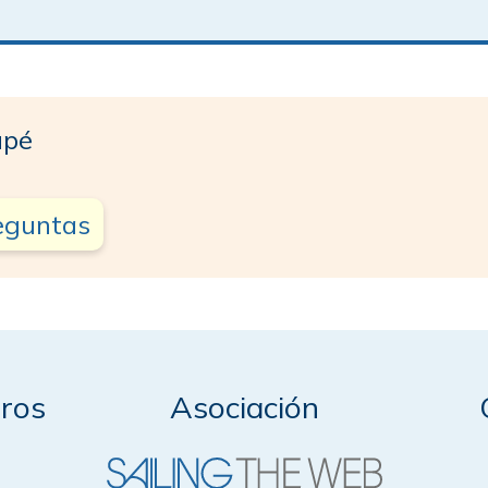
upé
reguntas
ros
Asociación