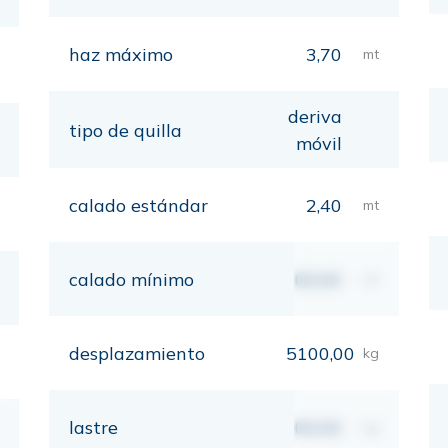
haz máximo
3,70
mt
deriva
tipo de quilla
móvil
calado estándar
2,40
mt
calado mínimo
00,00
mt
desplazamiento
5100,00
kg
lastre
00,00
kg