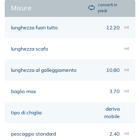
converti in
Misure
piedi
lunghezza fuori tutto
12,20
mt
lunghezza scafo
mt
lunghezza al galleggiamento
10,80
mt
baglio max
3,70
mt
deriva
tipo di chiglia
mobile
pescaggio standard
2,40
mt