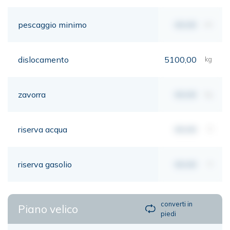
pescaggio minimo
00,00
mt
dislocamento
5100,00
kg
zavorra
00,00
kg
riserva acqua
00,00
lt
riserva gasolio
00,00
lt
converti in
Piano velico
piedi