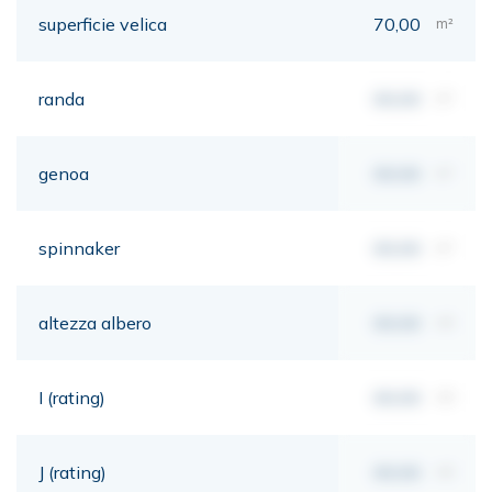
superficie velica
70,00
m²
randa
00,00
m²
genoa
00,00
m²
spinnaker
00,00
m²
altezza albero
00,00
mt
I (rating)
00,00
mt
J (rating)
00,00
mt