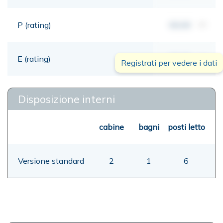
P (rating)
00,00
mt
E (rating)
00,00
mt
Registrati per vedere i dati
Disposizione interni
cabine
bagni
posti letto
Versione standard
2
1
6