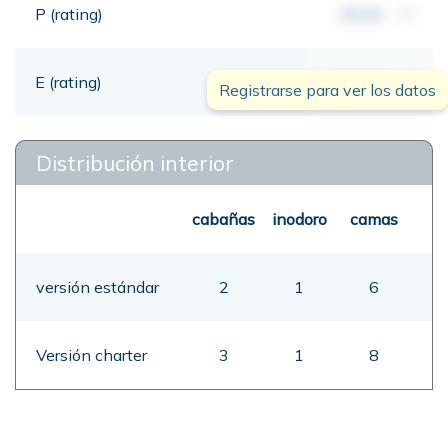
P (rating)
00,00
mt
E (rating)
00,00
mt
Registrarse para ver los datos
Distribución interior
cabañas
inodoro
camas
versión estándar
2
1
6
Versión charter
3
1
8