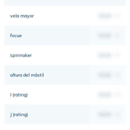
vela mayor
00,00
m²
focue
00,00
m²
spinnaker
00,00
m²
altura del mástil
00,00
mt
I (rating)
00,00
mt
J (rating)
00,00
mt