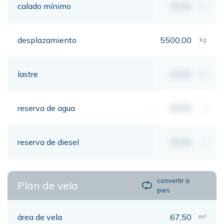
calado mínimo
00,00
mt
desplazamiento
5500,00
kg
lastre
00,00
kg
reserva de agua
00,00
lt
reserva de diesel
00,00
lt
convertir a
Plan de vela
pies
área de vela
67,50
m²