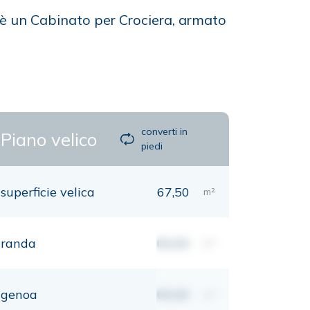
 è un Cabinato per Crociera, armato
converti in
Piano velico
piedi
superficie velica
67,50
m²
randa
00,00
m²
genoa
00,00
m²