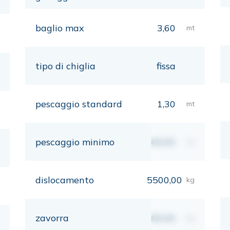
baglio max
3,60
mt
tipo di chiglia
fissa
pescaggio standard
1,30
mt
pescaggio minimo
00,00
mt
dislocamento
5500,00
kg
zavorra
00,00
kg