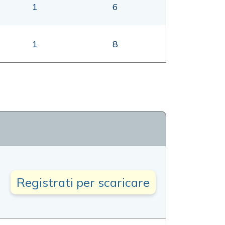
1
6
1
8
Registrati per scaricare