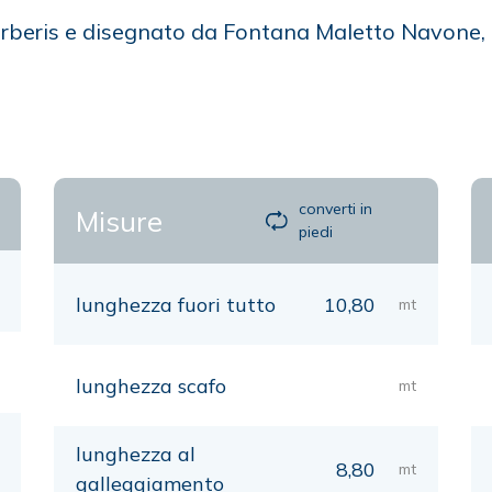
arberis e disegnato da Fontana Maletto Navone,
converti in
Misure
piedi
lunghezza fuori tutto
10,80
mt
lunghezza scafo
mt
lunghezza al
8,80
mt
galleggiamento