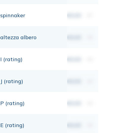
spinnaker
00,00
m²
altezza albero
00,00
mt
I (rating)
00,00
mt
J (rating)
00,00
mt
P (rating)
00,00
mt
E (rating)
00,00
mt