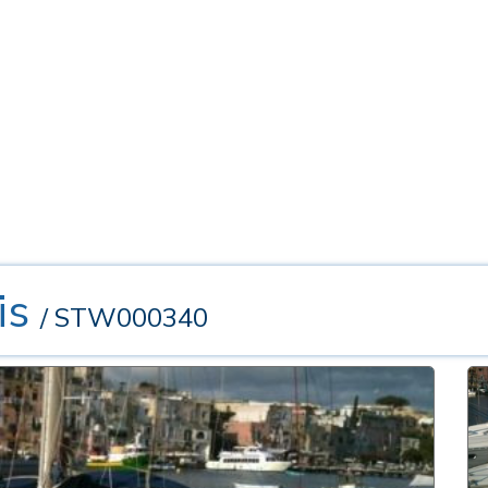
is
/ STW000340