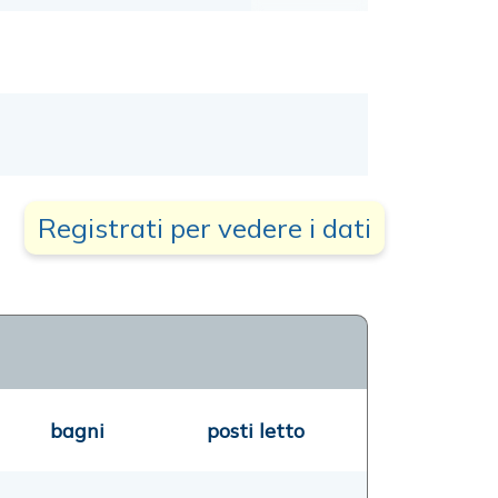
Registrati per vedere i dati
bagni
posti letto