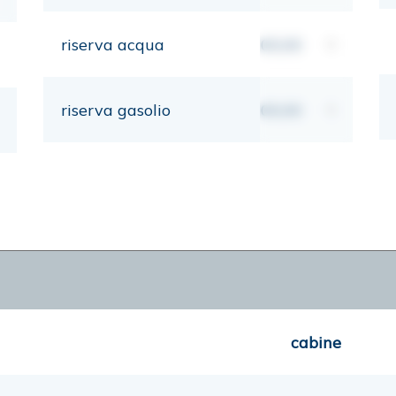
riserva acqua
00,00
lt
riserva gasolio
00,00
lt
cabine