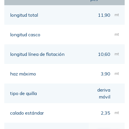
longitud total
11,90
mt
longitud casco
mt
longitud línea de flotación
10,60
mt
haz máximo
3,90
mt
deriva
tipo de quilla
móvil
calado estándar
2,35
mt