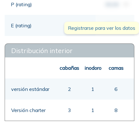
P (rating)
00,00
mt
E (rating)
00,00
mt
Registrarse para ver los datos
Distribución interior
cabañas
inodoro
camas
versión estándar
2
1
6
Versión charter
3
1
8