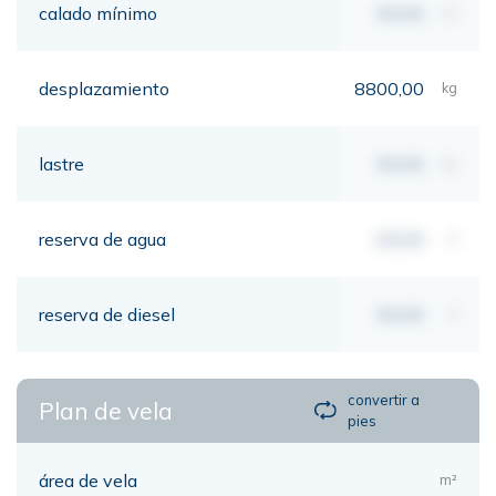
calado mínimo
00,00
mt
desplazamiento
8800,00
kg
lastre
00,00
kg
reserva de agua
00,00
lt
reserva de diesel
00,00
lt
convertir a
Plan de vela
pies
área de vela
m²