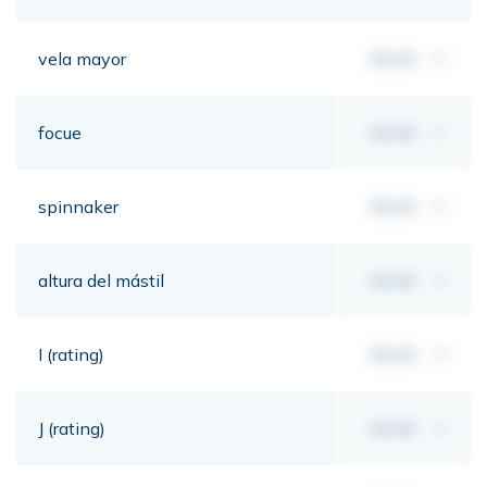
vela mayor
00,00
m²
focue
00,00
m²
spinnaker
00,00
m²
altura del mástil
00,00
mt
I (rating)
00,00
mt
J (rating)
00,00
mt