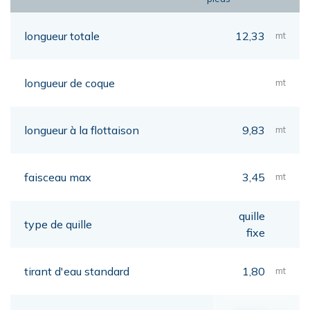
longueur totale
12,33
mt
longueur de coque
mt
longueur à la flottaison
9,83
mt
faisceau max
3,45
mt
quille
type de quille
fixe
tirant d'eau standard
1,80
mt