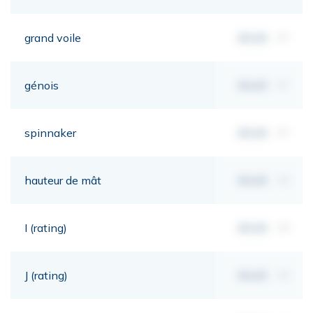
grand voile
00,00
m²
génois
00,00
m²
spinnaker
00,00
m²
hauteur de mât
00,00
mt
I (rating)
00,00
mt
J (rating)
00,00
mt