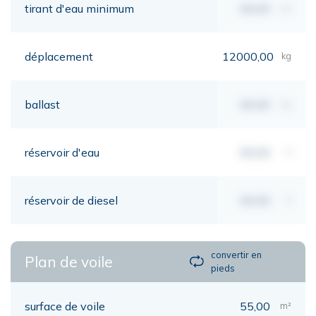
tirant d'eau minimum
00,00
mt
déplacement
12000,00
kg
ballast
00,00
kg
réservoir d'eau
00,00
lt
réservoir de diesel
00,00
lt
convertir en
Plan de voile
pieds
surface de voile
55,00
m²