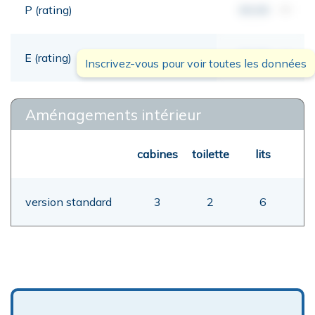
P (rating)
00,00
mt
E (rating)
00,00
mt
Inscrivez-vous pour voir toutes les données
Aménagements intérieur
cabines
toilette
lits
version standard
3
2
6