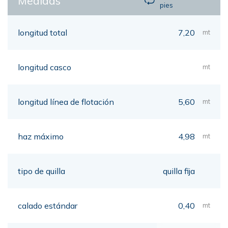
Medidas
pies
longitud total
7,20
mt
longitud casco
mt
longitud línea de flotación
5,60
mt
haz máximo
4,98
mt
tipo de quilla
quilla fija
calado estándar
0,40
mt