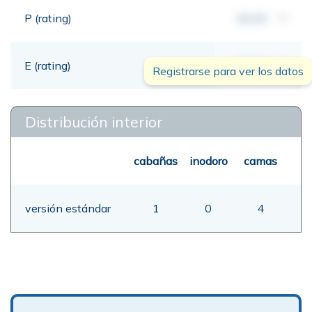
P (rating)
00,00
mt
E (rating)
00,00
mt
Registrarse para ver los datos
Distribución interior
cabañas
inodoro
camas
versión estándar
1
0
4