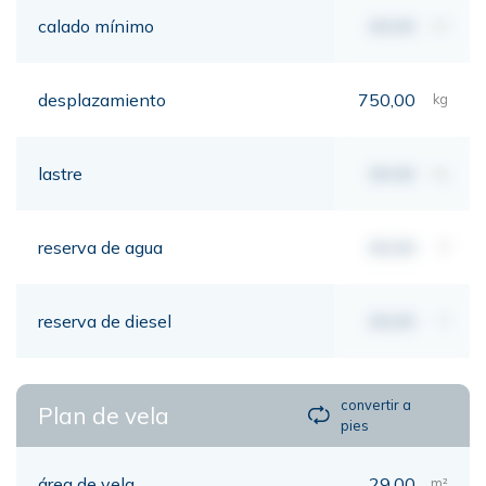
calado mínimo
00,00
mt
desplazamiento
750,00
kg
lastre
00,00
kg
reserva de agua
00,00
lt
reserva de diesel
00,00
lt
convertir a
Plan de vela
pies
área de vela
29,00
m²