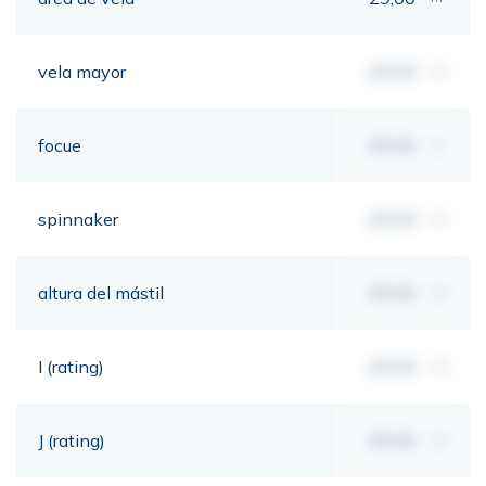
vela mayor
00,00
m²
focue
00,00
m²
spinnaker
00,00
m²
altura del mástil
00,00
mt
I (rating)
00,00
mt
J (rating)
00,00
mt