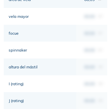
vela mayor
00,00
m²
focue
00,00
m²
spinnaker
00,00
m²
altura del mástil
00,00
mt
I (rating)
00,00
mt
J (rating)
00,00
mt