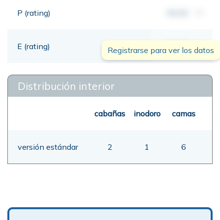
P (rating)
00,00
mt
E (rating)
00,00
mt
Registrarse para ver los datos
Distribución interior
cabañas
inodoro
camas
versión estándar
2
1
6