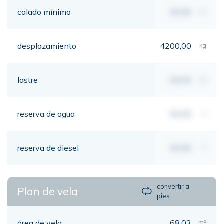
calado mínimo
00,00
mt
desplazamiento
4200,00
kg
lastre
00,00
kg
reserva de agua
00,00
lt
reserva de diesel
00,00
lt
convertir a
Plan de vela
pies
área de vela
68,03
m²