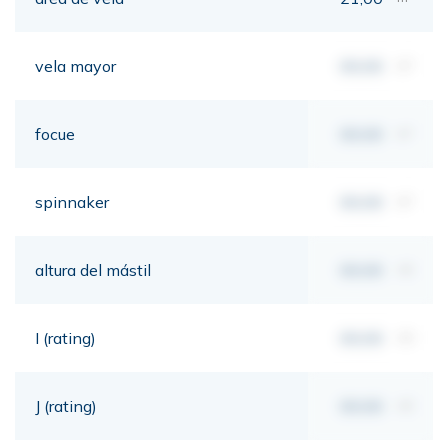
vela mayor
00,00
m²
focue
00,00
m²
spinnaker
00,00
m²
altura del mástil
00,00
mt
I (rating)
00,00
mt
J (rating)
00,00
mt