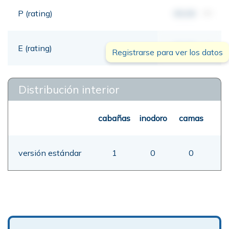
P (rating)
00,00
mt
E (rating)
00,00
mt
Registrarse para ver los datos
Distribución interior
cabañas
inodoro
camas
versión estándar
1
0
0