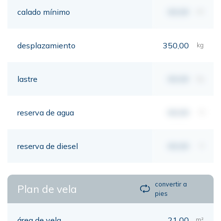
calado mínimo
00,00
mt
desplazamiento
350,00
kg
lastre
00,00
kg
reserva de agua
00,00
lt
reserva de diesel
00,00
lt
convertir a
Plan de vela
pies
área de vela
21,00
m²