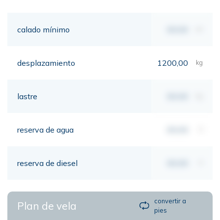
calado mínimo
00,00
mt
desplazamiento
1200,00
kg
lastre
00,00
kg
reserva de agua
00,00
lt
reserva de diesel
00,00
lt
convertir a
Plan de vela
pies