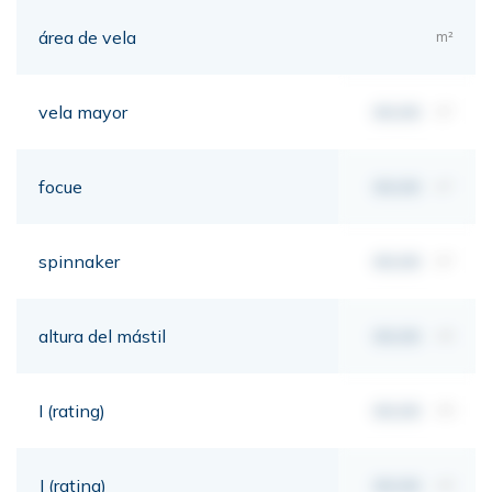
área de vela
m²
vela mayor
00,00
m²
focue
00,00
m²
spinnaker
00,00
m²
altura del mástil
00,00
mt
I (rating)
00,00
mt
J (rating)
00,00
mt