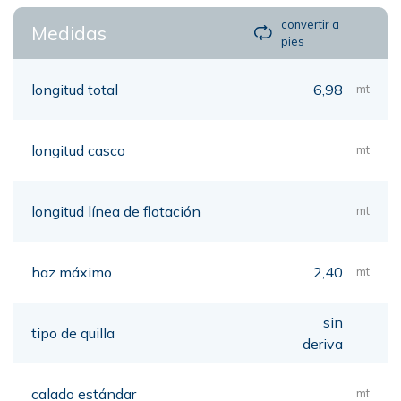
convertir a
Medidas
pies
longitud total
6,98
mt
longitud casco
mt
longitud línea de flotación
mt
haz máximo
2,40
mt
sin
tipo de quilla
deriva
calado estándar
mt