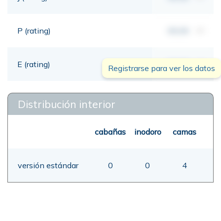
P (rating)
00,00
mt
E (rating)
00,00
mt
Registrarse para ver los datos
Distribución interior
cabañas
inodoro
camas
versión estándar
0
0
4