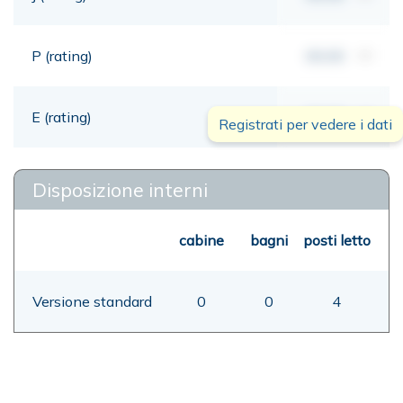
P (rating)
00,00
mt
E (rating)
00,00
mt
Registrati per vedere i dati
Disposizione interni
cabine
bagni
posti letto
Versione standard
0
0
4