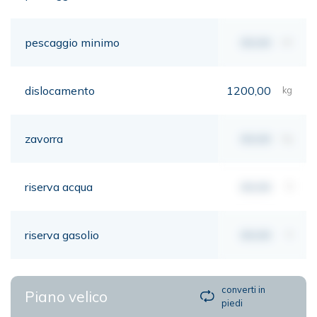
pescaggio minimo
00,00
mt
dislocamento
1200,00
kg
zavorra
00,00
kg
riserva acqua
00,00
lt
riserva gasolio
00,00
lt
converti in
Piano velico
piedi