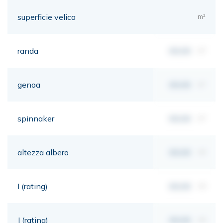
superficie velica
m²
randa
00,00
m²
genoa
00,00
m²
spinnaker
00,00
m²
altezza albero
00,00
mt
I (rating)
00,00
mt
J (rating)
00,00
mt