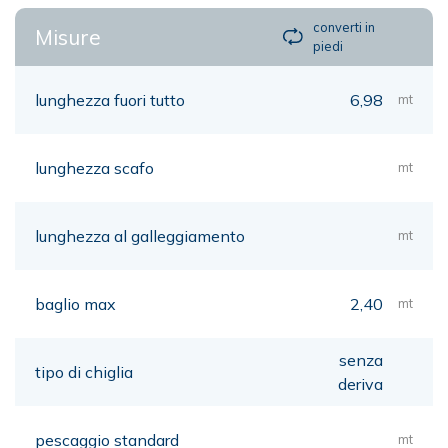
converti in
Misure
piedi
lunghezza fuori tutto
6,98
mt
lunghezza scafo
mt
lunghezza al galleggiamento
mt
baglio max
2,40
mt
senza
tipo di chiglia
deriva
pescaggio standard
mt