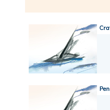
Cra
Pen