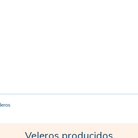
leros
Veleros producidos