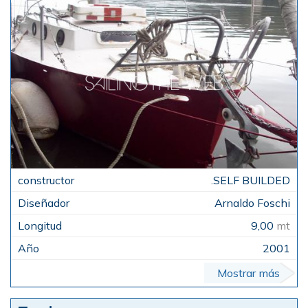
.SELF BUILDED
Arnaldo Foschi
9,00
mt
2001
Mostrar más