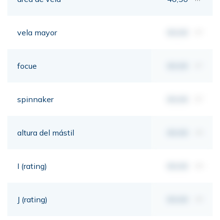
vela mayor
00,00
m²
focue
00,00
m²
spinnaker
00,00
m²
altura del mástil
00,00
mt
I (rating)
00,00
mt
J (rating)
00,00
mt