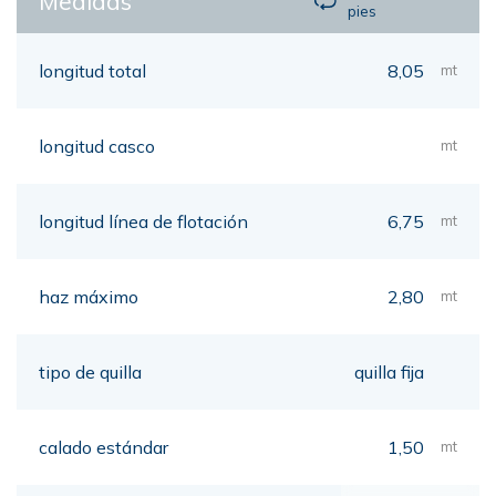
Medidas
pies
longitud total
8,05
mt
longitud casco
mt
longitud línea de flotación
6,75
mt
haz máximo
2,80
mt
tipo de quilla
quilla fija
calado estándar
1,50
mt