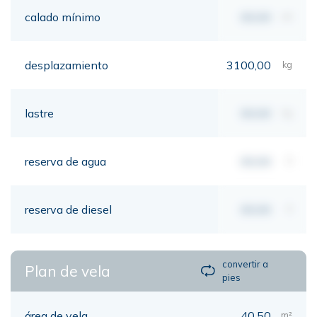
calado mínimo
00,00
mt
desplazamiento
3100,00
kg
lastre
00,00
kg
reserva de agua
00,00
lt
reserva de diesel
00,00
lt
convertir a
Plan de vela
pies
área de vela
40,50
m²