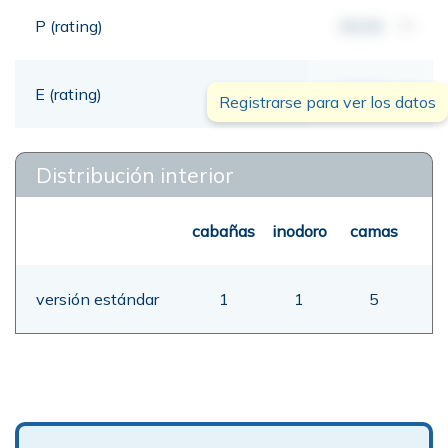
P (rating)
00,00
mt
E (rating)
00,00
mt
Registrarse para ver los datos
Distribución interior
cabañas
inodoro
camas
versión estándar
1
1
5