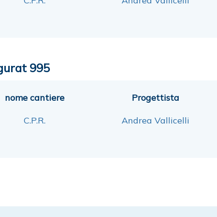
C.P.R.
Andrea Vallicelli
gurat 995
nome cantiere
Progettista
C.P.R.
Andrea Vallicelli