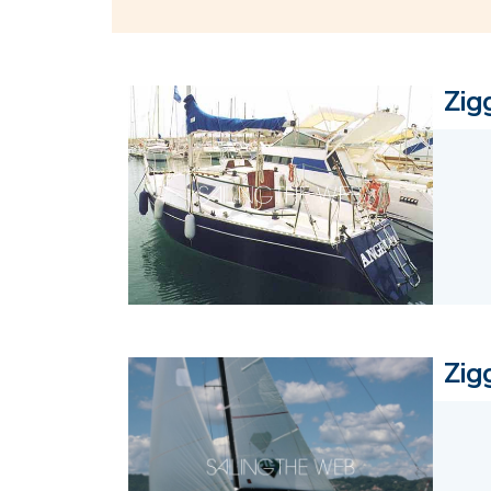
Zig
Zig