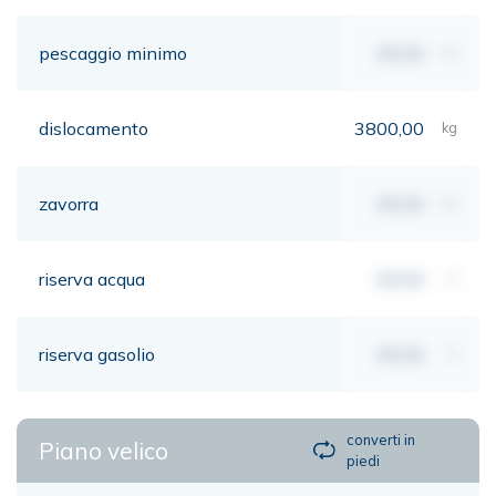
pescaggio minimo
00,00
mt
dislocamento
3800,00
kg
zavorra
00,00
kg
riserva acqua
00,00
lt
riserva gasolio
00,00
lt
converti in
Piano velico
piedi