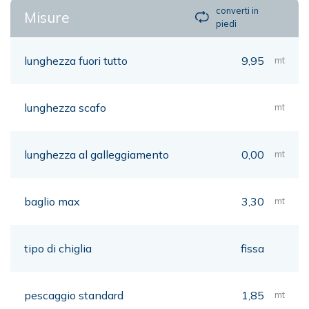
converti in
Misure
piedi
lunghezza fuori tutto
9,95
mt
lunghezza scafo
mt
lunghezza al galleggiamento
0,00
mt
baglio max
3,30
mt
tipo di chiglia
fissa
pescaggio standard
1,85
mt