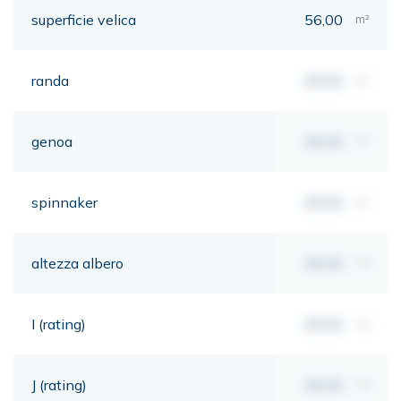
superficie velica
56,00
m²
randa
00,00
m²
genoa
00,00
m²
spinnaker
00,00
m²
altezza albero
00,00
mt
I (rating)
00,00
mt
J (rating)
00,00
mt