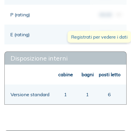
P (rating)
00,00
mt
E (rating)
00,00
mt
Registrati per vedere i dati
Disposizione interni
cabine
bagni
posti letto
Versione standard
1
1
6