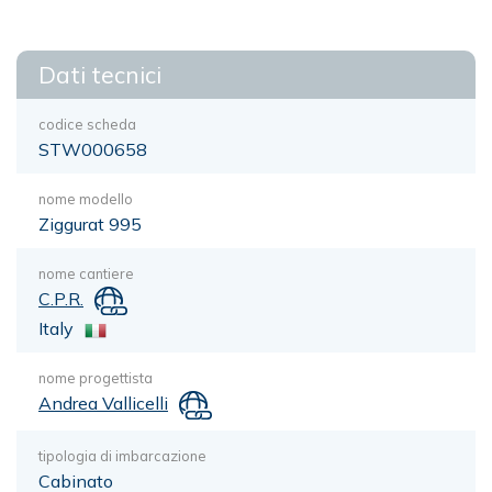
Dati tecnici
codice scheda
STW000658
nome modello
Ziggurat 995
nome cantiere
C.P.R.
Italy
nome progettista
Andrea Vallicelli
tipologia di imbarcazione
Cabinato