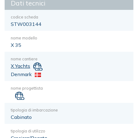
Dati tecnici
codice scheda
STW003144
nome modello
X 35
nome cantiere
X Yachts
Denmark
nome progettista
tipologia di imbarcazione
Cabinato
tipologia di utilizzo
Crociera/Regata