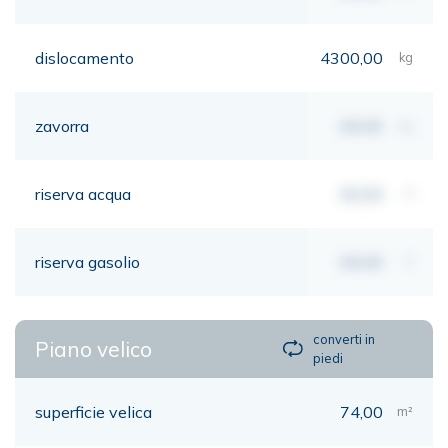
dislocamento
4300,00
kg
zavorra
00,00
kg
riserva acqua
00,00
lt
riserva gasolio
00,00
lt
converti in
Piano velico
piedi
superficie velica
74,00
m²