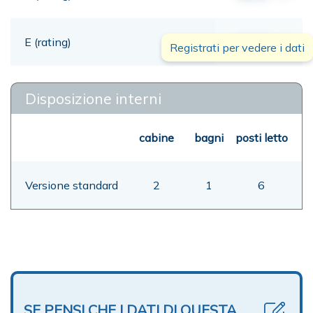
E (rating)
00,00
mt
Registrati per vedere i dati
Disposizione interni
cabine
bagni
posti letto
Versione standard
2
1
6
SE PENSI CHE I DATI DI QUESTA