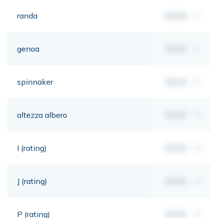
randa
00,00
m²
genoa
00,00
m²
spinnaker
00,00
m²
altezza albero
00,00
mt
I (rating)
00,00
mt
J (rating)
00,00
mt
P (rating)
00,00
mt