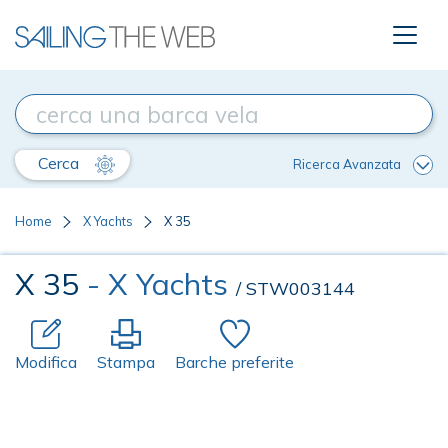
Cerca
Ricerca Avanzata
Home
X Yachts
X 35
X 35
- X Yachts
/ STW003144
Modifica
Stampa
Barche preferite