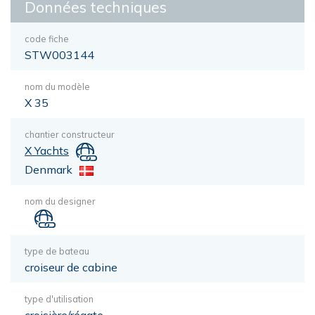
Données techniques
code fiche
STW003144
nom du modèle
X 35
chantier constructeur
X Yachts
Denmark
nom du designer
type de bateau
croiseur de cabine
type d'utilisation
croisière/régate