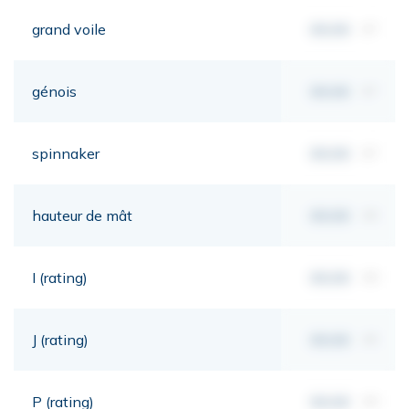
grand voile
00,00
m²
génois
00,00
m²
spinnaker
00,00
m²
hauteur de mât
00,00
mt
I (rating)
00,00
mt
J (rating)
00,00
mt
P (rating)
00,00
mt