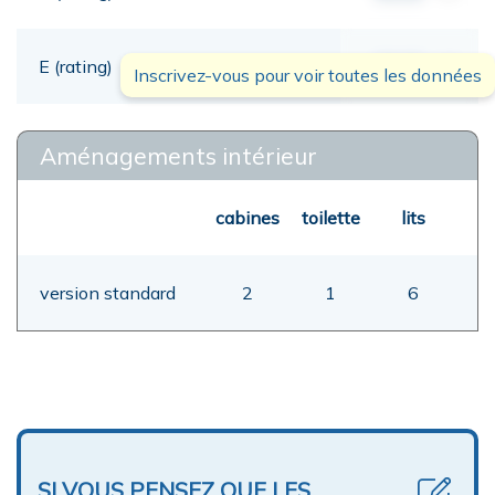
E (rating)
00,00
mt
Inscrivez-vous pour voir toutes les données
Aménagements intérieur
cabines
toilette
lits
version standard
2
1
6
SI VOUS PENSEZ QUE LES