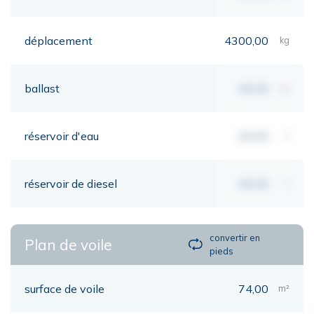
déplacement
4300,00
kg
ballast
00,00
kg
réservoir d'eau
00,00
lt
réservoir de diesel
00,00
lt
convertir en
Plan de voile
pieds
surface de voile
74,00
m²