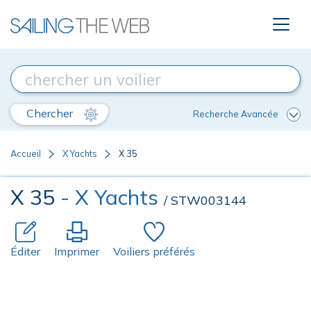
Chercher
Recherche Avancée
Accueil
X Yachts
X 35
X 35
- X Yachts
/ STW003144
Éditer
Imprimer
Voiliers préférés