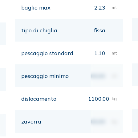
baglio max
2,23
mt
tipo di chiglia
fissa
pescaggio standard
1,10
mt
pescaggio minimo
00,00
mt
dislocamento
1100,00
kg
zavorra
00,00
kg