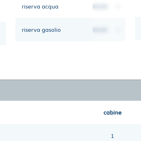
riserva acqua
00,00
lt
riserva gasolio
00,00
lt
cabine
1