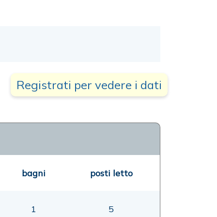
Registrati per vedere i dati
bagni
posti letto
1
5