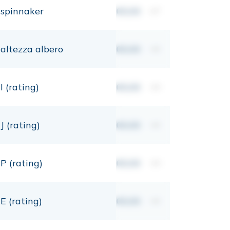
spinnaker
00,00
m²
altezza albero
00,00
mt
I (rating)
00,00
mt
J (rating)
00,00
mt
P (rating)
00,00
mt
E (rating)
00,00
mt