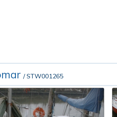
omar
/ STW001265