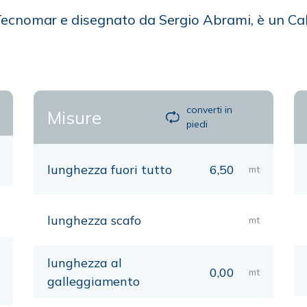
e Tecnomar e disegnato da Sergio Abrami, è un C
converti in
Misure
piedi
lunghezza fuori tutto
6,50
mt
lunghezza scafo
mt
lunghezza al
0,00
mt
galleggiamento