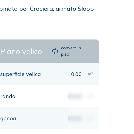
abinato per Crociera, armato Sloop
converti in
Piano velico
piedi
superficie velica
0,00
m²
randa
00,00
m²
genoa
00,00
m²