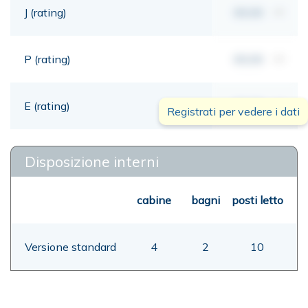
J (rating)
00,00
mt
P (rating)
00,00
mt
E (rating)
00,00
mt
Registrati per vedere i dati
Disposizione interni
cabine
bagni
posti letto
Versione standard
4
2
10