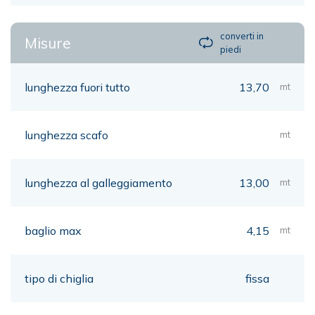
converti in
Misure
piedi
lunghezza fuori tutto
13,70
mt
lunghezza scafo
mt
lunghezza al galleggiamento
13,00
mt
baglio max
4,15
mt
tipo di chiglia
fissa