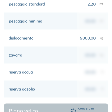
pescaggio standard
2,20
mt
pescaggio minimo
00,00
mt
dislocamento
9000,00
kg
zavorra
00,00
kg
riserva acqua
00,00
lt
riserva gasolio
00,00
lt
converti in
Piano velico