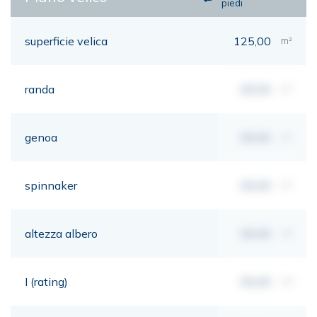
piedi
superficie velica
125,00
m²
randa
00,00
m²
genoa
00,00
m²
spinnaker
00,00
m²
altezza albero
00,00
mt
I (rating)
00,00
mt