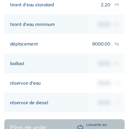
tirant d'eau standard
2,20
mt
tirant d'eau minimum
00,00
mt
déplacement
9000,00
kg
ballast
00,00
kg
réservoir d'eau
00,00
lt
réservoir de diesel
00,00
lt
convertir en
Plan de voile