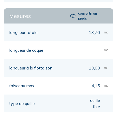
convertir en
Mesures
pieds
longueur totale
13,70
mt
longueur de coque
mt
longueur à la flottaison
13,00
mt
faisceau max
4,15
mt
quille
type de quille
fixe