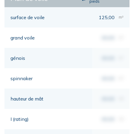
pieds
surface de voile
125,00
m²
grand voile
00,00
m²
génois
00,00
m²
spinnaker
00,00
m²
hauteur de mât
00,00
mt
I (rating)
00,00
mt