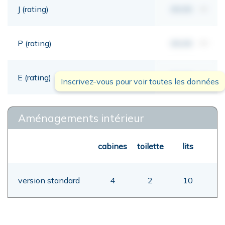
J (rating)
00,00
mt
P (rating)
00,00
mt
E (rating)
00,00
mt
Inscrivez-vous pour voir toutes les données
Aménagements intérieur
cabines
toilette
lits
version standard
4
2
10