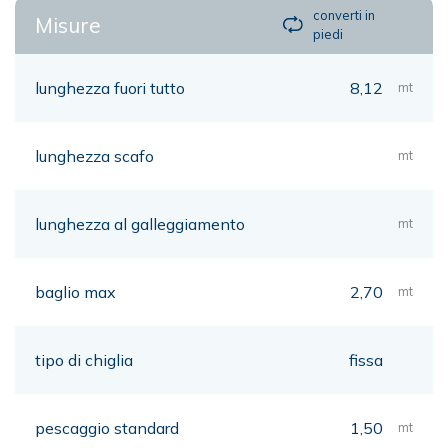
converti in
Misure
piedi
lunghezza fuori tutto
8,12
mt
lunghezza scafo
mt
lunghezza al galleggiamento
mt
baglio max
2,70
mt
tipo di chiglia
fissa
pescaggio standard
1,50
mt