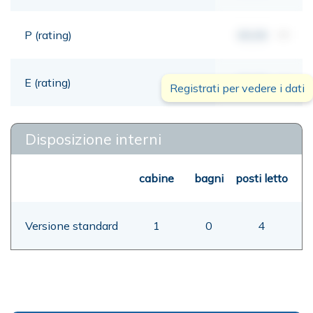
P (rating)
00,00
mt
E (rating)
00,00
mt
Registrati per vedere i dati
Disposizione interni
cabine
bagni
posti letto
Versione standard
1
0
4