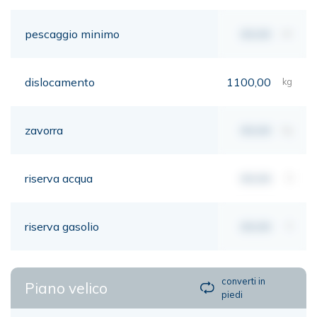
pescaggio minimo
00,00
mt
dislocamento
1100,00
kg
zavorra
00,00
kg
riserva acqua
00,00
lt
riserva gasolio
00,00
lt
converti in
Piano velico
piedi