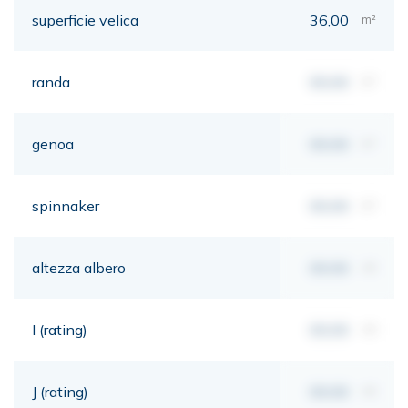
superficie velica
36,00
m²
randa
00,00
m²
genoa
00,00
m²
spinnaker
00,00
m²
altezza albero
00,00
mt
I (rating)
00,00
mt
J (rating)
00,00
mt