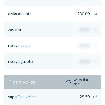
dislocamento
1200,00
kg
zavorra
00,00
kg
riserva acqua
00,00
lt
riserva gasolio
00,00
lt
converti in
Piano velico
piedi
superficie velica
28,50
m²