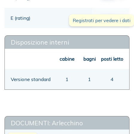
E (rating)
00,00
mt
Registrati per vedere i dati
Disposizione interni
cabine
bagni
posti letto
Versione standard
1
1
4
DOCUMENTI: Arlecchino