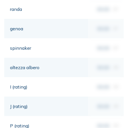
randa
00,00
m²
genoa
00,00
m²
spinnaker
00,00
m²
altezza albero
00,00
mt
I (rating)
00,00
mt
J (rating)
00,00
mt
P (rating)
00,00
mt