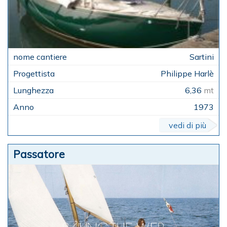
Sartini
Philippe Harlè
6,36
mt
1973
vedi di più
Passatore