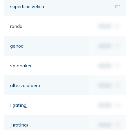
superficie velica
m²
randa
00,00
m²
genoa
00,00
m²
spinnaker
00,00
m²
altezza albero
00,00
mt
I (rating)
00,00
mt
J (rating)
00,00
mt