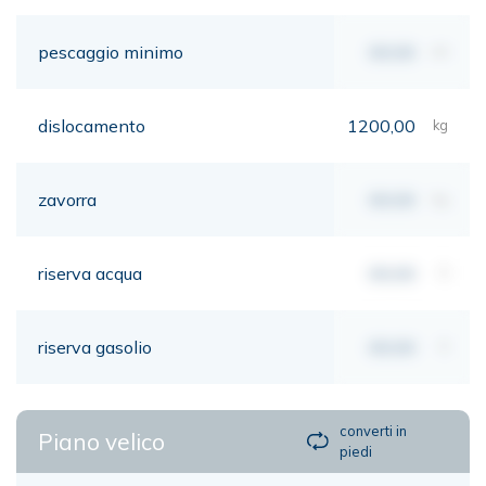
pescaggio minimo
00,00
mt
dislocamento
1200,00
kg
zavorra
00,00
kg
riserva acqua
00,00
lt
riserva gasolio
00,00
lt
converti in
Piano velico
piedi