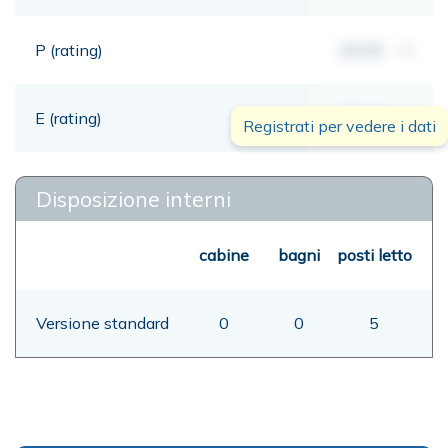
P (rating)
00,00
mt
E (rating)
00,00
mt
Registrati per vedere i dati
Disposizione interni
cabine
bagni
posti letto
Versione standard
0
0
5