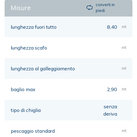
converti in
Misure
piedi
lunghezza fuori tutto
8,40
mt
lunghezza scafo
mt
lunghezza al galleggiamento
mt
baglio max
2,90
mt
senza
tipo di chiglia
deriva
pescaggio standard
mt