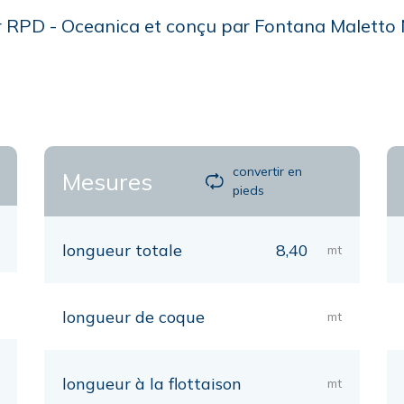
er RPD - Oceanica et conçu par Fontana Maletto 
convertir en
Mesures
pieds
longueur totale
8,40
mt
longueur de coque
mt
longueur à la flottaison
mt