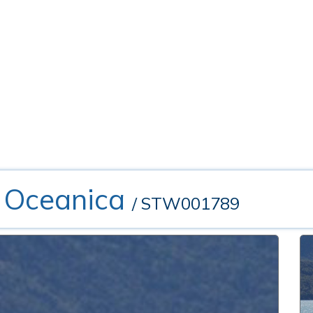
 Oceanica
/ STW001789