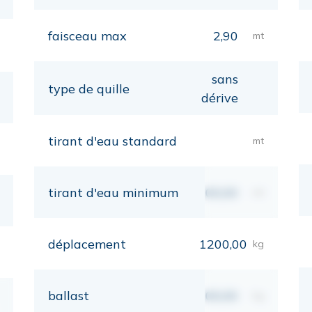
faisceau max
2,90
mt
sans
type de quille
dérive
tirant d'eau standard
mt
tirant d'eau minimum
00,00
mt
déplacement
1200,00
kg
ballast
00,00
kg