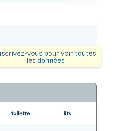
nscrivez-vous pour voir toutes
les données
toilette
lits