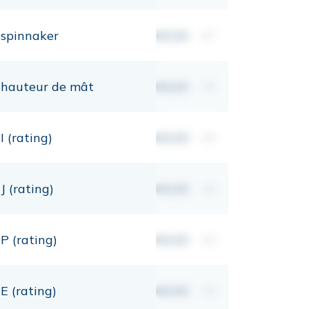
spinnaker
00,00
m²
hauteur de mât
00,00
mt
I (rating)
00,00
mt
J (rating)
00,00
mt
P (rating)
00,00
mt
E (rating)
00,00
mt