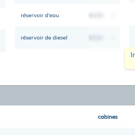
réservoir d'eau
00,00
lt
réservoir de diesel
00,00
lt
I
cabines