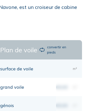
Navone, est un croiseur de cabine
convertir en
Plan de voile
pieds
surface de voile
m²
grand voile
00,00
m²
génois
00,00
m²