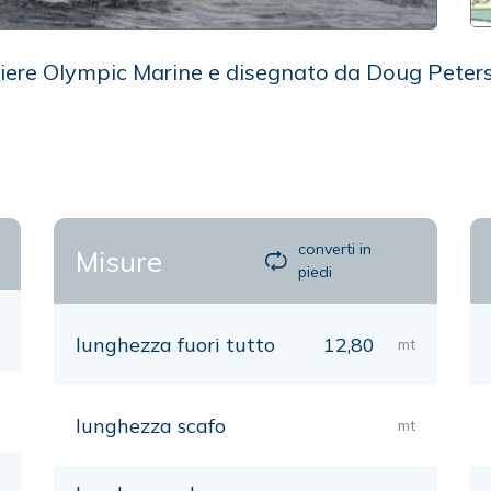
tiere Olympic Marine e disegnato da Doug Peters
converti in
Misure
piedi
lunghezza fuori tutto
12,80
mt
lunghezza scafo
mt