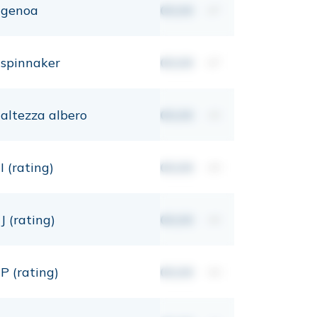
genoa
00,00
m²
spinnaker
00,00
m²
altezza albero
00,00
mt
I (rating)
00,00
mt
J (rating)
00,00
mt
P (rating)
00,00
mt