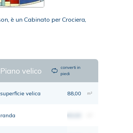
on, è un Cabinato per Crociera,
converti in
Piano velico
piedi
superficie velica
88,00
m²
randa
00,00
m²