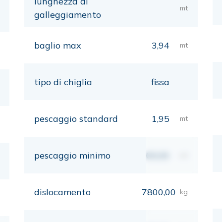
lunghezza al
mt
galleggiamento
baglio max
3,94
mt
tipo di chiglia
fissa
pescaggio standard
1,95
mt
pescaggio minimo
00,00
mt
dislocamento
7800,00
kg