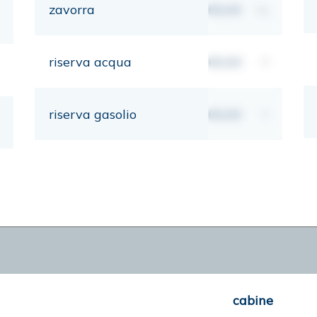
zavorra
00,00
kg
riserva acqua
00,00
lt
riserva gasolio
00,00
lt
cabine