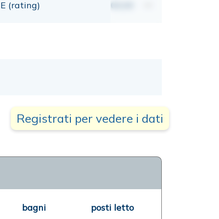
E (rating)
00,00
mt
Registrati per vedere i dati
bagni
posti letto