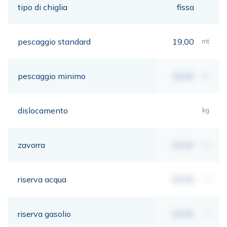
tipo di chiglia
fissa
pescaggio standard
19,00
mt
pescaggio minimo
00,00
mt
dislocamento
kg
zavorra
00,00
kg
riserva acqua
00,00
lt
riserva gasolio
00,00
lt