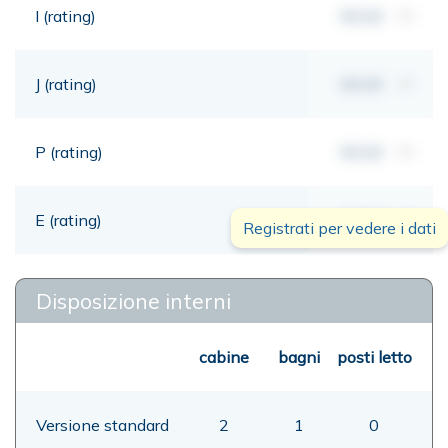
I (rating)
00,00
mt
J (rating)
00,00
mt
P (rating)
00,00
mt
E (rating)
00,00
mt
Registrati per vedere i dati
Disposizione interni
cabine
bagni
posti letto
Versione standard
2
1
0