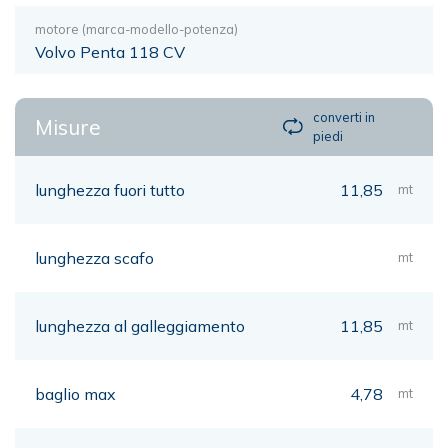
motore (marca-modello-potenza)
Volvo Penta 118 CV
converti in
Misure
piedi
lunghezza fuori tutto
11,85
mt
lunghezza scafo
mt
lunghezza al galleggiamento
11,85
mt
baglio max
4,78
mt