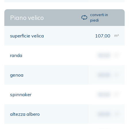
converti in
Piano velico
piedi
superficie velica
107,00
m²
randa
00,00
m²
genoa
00,00
m²
spinnaker
00,00
m²
altezza albero
00,00
mt