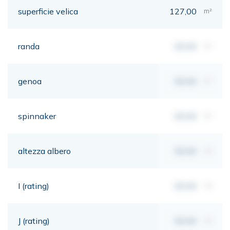
superficie velica
127,00
m²
randa
00,00
m²
genoa
00,00
m²
spinnaker
00,00
m²
altezza albero
00,00
mt
I (rating)
00,00
mt
J (rating)
00,00
mt