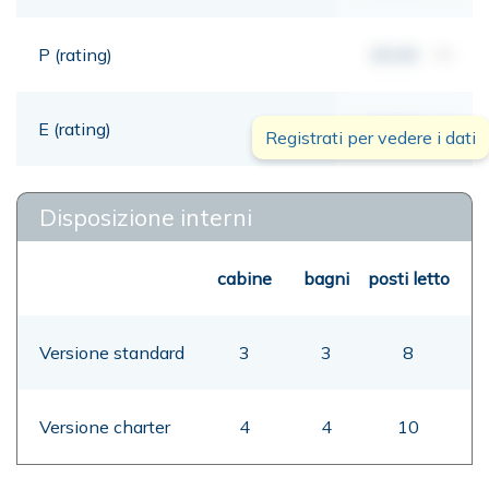
P (rating)
00,00
mt
E (rating)
00,00
mt
Registrati per vedere i dati
Disposizione interni
cabine
bagni
posti letto
Versione standard
3
3
8
Versione charter
4
4
10