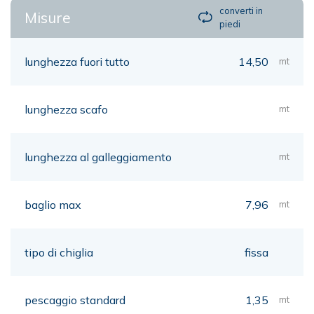
converti in
Misure
piedi
lunghezza fuori tutto
14,50
mt
lunghezza scafo
mt
lunghezza al galleggiamento
mt
baglio max
7,96
mt
tipo di chiglia
fissa
pescaggio standard
1,35
mt