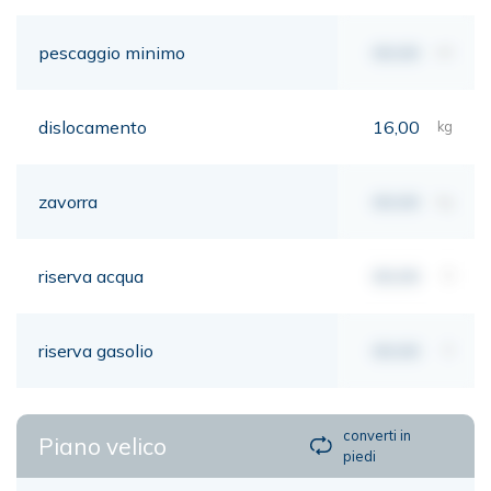
pescaggio minimo
00,00
mt
dislocamento
16,00
kg
zavorra
00,00
kg
riserva acqua
00,00
lt
riserva gasolio
00,00
lt
converti in
Piano velico
piedi