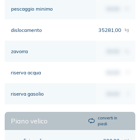
pescaggio minimo
00,00
mt
dislocamento
35281,00
kg
zavorra
00,00
kg
riserva acqua
00,00
lt
riserva gasolio
00,00
lt
converti in
Piano velico
piedi