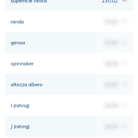
superficie velica
230,02
m²
randa
00,00
m²
genoa
00,00
m²
spinnaker
00,00
m²
altezza albero
00,00
mt
I (rating)
00,00
mt
J (rating)
00,00
mt