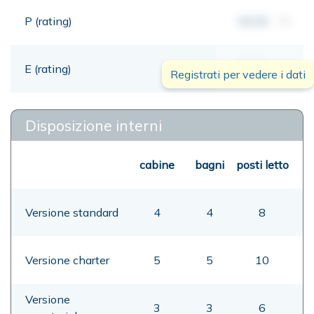
P (rating)
00,00
mt
E (rating)
00,00
mt
Registrati per vedere i dati
Disposizione interni
cabine
bagni
posti letto
Versione standard
4
4
8
Versione charter
5
5
10
Versione
3
3
6