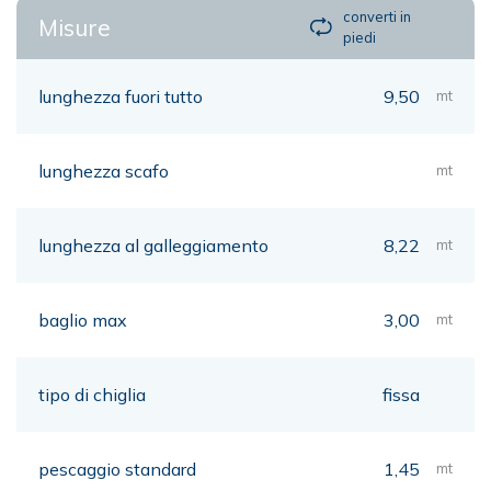
converti in
Misure
piedi
lunghezza fuori tutto
9,50
mt
lunghezza scafo
mt
lunghezza al galleggiamento
8,22
mt
baglio max
3,00
mt
tipo di chiglia
fissa
pescaggio standard
1,45
mt