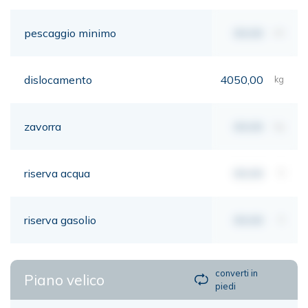
pescaggio minimo
00,00
mt
dislocamento
4050,00
kg
zavorra
00,00
kg
riserva acqua
00,00
lt
riserva gasolio
00,00
lt
converti in
Piano velico
piedi