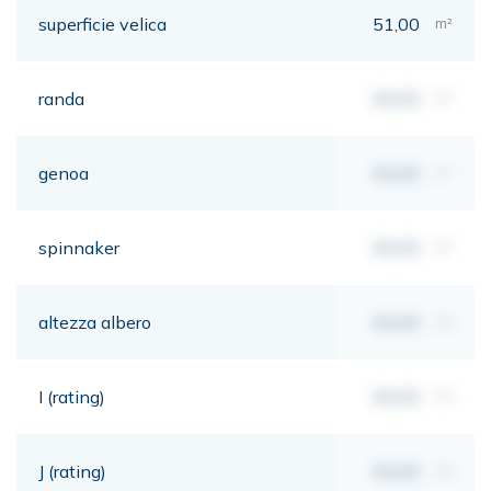
superficie velica
51,00
m²
randa
00,00
m²
genoa
00,00
m²
spinnaker
00,00
m²
altezza albero
00,00
mt
I (rating)
00,00
mt
J (rating)
00,00
mt