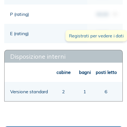
P (rating)
00,00
mt
E (rating)
00,00
mt
Registrati per vedere i dati
Disposizione interni
cabine
bagni
posti letto
Versione standard
2
1
6